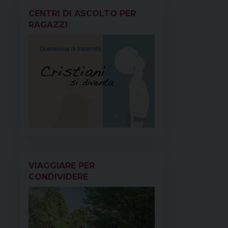
k
s
n
p
m
CENTRI DI ASCOLTO PER
t
RAGAZZI
VIAGGIARE PER
CONDIVIDERE