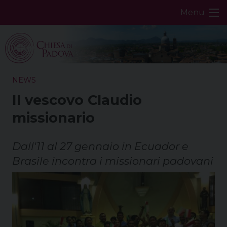
Skip
Menu
to
content
NEWS
Il vescovo Claudio
missionario
Dall'11 al 27 gennaio in Ecuador e
Brasile incontra i missionari padovani