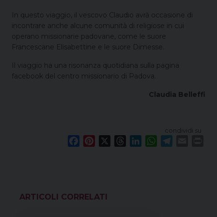
In questo viaggio, il vescovo Claudio avrà occasione di
incontrare anche alcune comunità di religiose in cui
operano missionarie padovane, come le suore
Francescane Elisabettine e le suore Dimesse.
Il viaggio ha una risonanza quotidiana sulla pagina
facebook del centro missionario di Padova.
Claudia Belleffi
condividi su
F
P
X
T
L
W
T
E
P
a
i
h
i
h
e
m
r
c
n
r
n
a
l
a
i
e
t
e
k
t
e
i
n
b
e
a
e
s
g
l
t
o
r
d
d
A
r
VEDI ANCHE
o
e
s
I
p
a