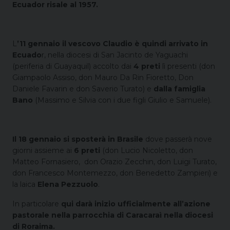
Ecuador risale al 1957.
L
’11 gennaio il vescovo Claudio è quindi arrivato in
Ecuado
r, nella diocesi di San Jacinto de Yaguachi
(periferia di Guayaquil) accolto dai
4 preti
lì presenti (don
Giampaolo Assiso, don Mauro Da Rin Fioretto, Don
Daniele Favarin e don Saverio Turato) e
dalla famiglia
Bano
(Massimo e Silvia con i due figli Giulio e Samuele).
Il 18 gennaio si sposterà in Brasile
dove passerà nove
giorni assieme ai
6 preti
(don Lucio Nicoletto, don
Matteo Fornasiero, don Orazio Zecchin, don Luigi Turato,
don Francesco Montemezzo, don Benedetto Zampieri) e
la laica
Elena Pezzuolo
.
In particolare
qui darà inizio ufficialmente all’azione
pastorale nella parrocchia di Caracaraì nella diocesi
di Roraima.