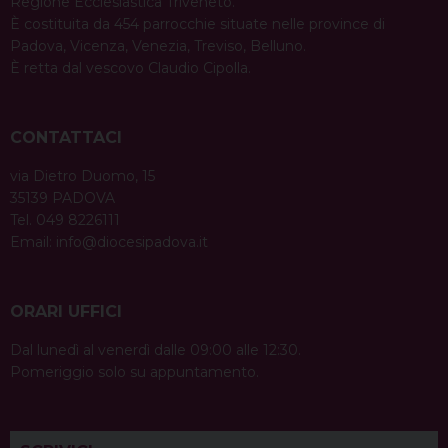
Regione Ecclesiastica Triveneto.
È costituita da 454 parrocchie situate nelle province di
Padova, Vicenza, Venezia, Treviso, Belluno.
È retta dal vescovo Claudio Cipolla.
CONTATTACI
via Dietro Duomo, 15
35139 PADOVA
Tel. 049 8226111
Email:
info@diocesipadova.it
ORARI UFFICI
Dal lunedì al venerdì dalle 09:00 alle 12:30.
Pomeriggio solo su appuntamento.