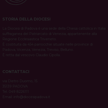
STORIA DELLA DIOCESI
La Diocesi di Padova è una sede della Chiesa cattolica in Italia
suffraganea del Patriarcato di Venezia, appartenente alla
Regione Ecclesiastica Triveneto.
È costituita da 454 parrocchie situate nelle province di
Padova, Vicenza, Venezia, Treviso, Belluno.
È retta dal vescovo Claudio Cipolla.
CONTATTACI
via Dietro Duomo, 15
35139 PADOVA
Tel. 049 8226111
Email:
info@diocesipadova.it