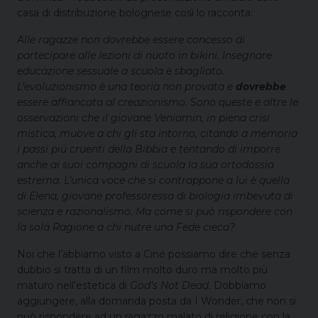
casa di distribuzione bolognese così lo racconta:
Alle ragazze non dovrebbe essere concesso di
partecipare alle lezioni di nuoto in bikini. Insegnare
educazione sessuale a scuola è sbagliato.
L’evoluzionismo è una teoria non provata e
dovrebbe
essere affiancata al creazionismo. Sono queste e altre le
osservazioni che il giovane Veniamin, in piena crisi
mistica, muove a chi gli sta intorno, citando a memoria
i passi più cruenti della Bibbia e tentando di imporre
anche ai suoi compagni di scuola la sua ortodossia
estrema. L’unica voce che si contrappone a lui è quella
di Elena, giovane professoressa di biologia imbevuta di
scienza e razionalismo. Ma come si può rispondere con
la sola Ragione a chi nutre una Fede cieca?
Noi che l’abbiamo visto a Ciné possiamo dire che senza
dubbio si tratta di un film molto duro ma molto più
maturo nell’estetica di
God’s Not Dead
. Dobbiamo
aggiungere, alla domanda posta da I Wonder, che non si
può rispondere ad un ragazzo malato di religione con la