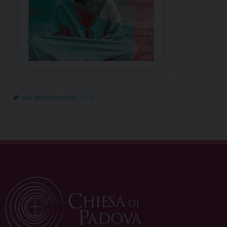
sale della comunità
,
UCS