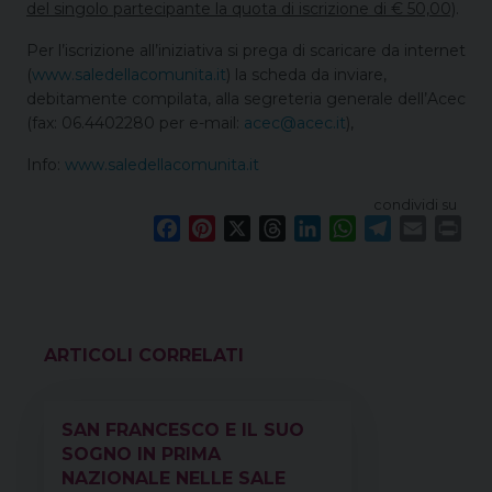
del singolo partecipante la quota di iscrizione di € 50,00)
.
Per l’iscrizione all’iniziativa si prega di scaricare da internet
(
www.saledellacomunita.it
) la scheda da inviare,
debitamente compilata, alla segreteria generale dell’Acec
(fax: 06.4402280 per e-mail:
acec@acec.it
),
Info:
www.saledellacomunita.it
condividi su
F
P
X
T
L
W
T
E
P
a
i
h
i
h
e
m
r
c
n
r
n
a
l
a
i
e
t
e
k
t
e
i
n
b
e
a
e
s
g
l
t
o
r
d
d
A
r
VEDI ANCHE
o
e
s
I
p
a
k
s
n
p
m
SAN FRANCESCO E IL SUO
t
SOGNO IN PRIMA
NAZIONALE NELLE SALE