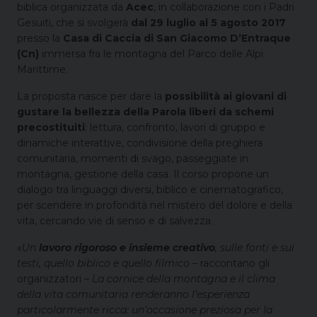
biblica organizzata da
Acec
, in collaborazione con i Padri
Gesuiti, che si svolgerà
dal 29 luglio al 5 agosto 2017
presso la
Casa di Caccia di
San Giacomo D’Entraque
(Cn)
immersa fra le montagna del Parco delle Alpi
Marittime.
La proposta nasce per dare la
possibilità ai giovani di
gustare la bellezza della Parola liberi da schemi
precostituiti
: lettura, confronto, lavori di gruppo e
dinamiche interattive, condivisione della preghiera
comunitaria, momenti di svago, passeggiate in
montagna, gestione della casa. Il corso propone un
dialogo tra linguaggi diversi, biblico e cinematografico,
per scendere in profondità nel mistero del dolore e della
vita, cercando vie di senso e di salvezza.
«
Un
lavoro rigoroso e insieme creativo
, sulle fonti e sui
testi, quello biblico e quello filmico
– raccontano gli
organizzatori –
La cornice della montagna e il clima
della vita comunitaria renderanno l’esperienza
particolarmente ricca: un’occasione preziosa per la