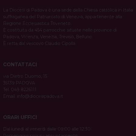
La Diocesi di Padova è una sede della Chiesa cattolica in Italia
suffraganea del Patriarcato di Venezia, appartenente alla
Regione Ecclesiastica Triveneto.
È costituita da 454 parrocchie situate nelle province di
Padova, Vicenza, Venezia, Treviso, Belluno.
È retta dal vescovo Claudio Cipolla.
CONTATTACI
via Dietro Duomo, 15
35139 PADOVA
Tel. 049 8226111
Email:
info@diocesipadova.it
ORARI UFFICI
Dal lunedì al venerdì dalle 09:00 alle 12:30.
Pomeriggio solo su appuntamento.