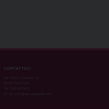
CONTATTACI
via Dietro Duomo, 15
35139 PADOVA
Tel. 049 8226111
Email:
info@diocesipadova.it