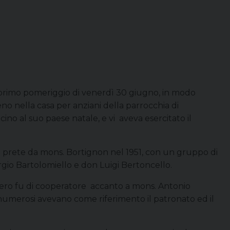
primo pomeriggio di venerdì 30 giugno, in modo
no nella casa per anziani della parrocchia di
o al suo paese natale, e vi aveva esercitato il
o prete da mons. Bortignon nel 1951, con un gruppo di
rgio Bartolomiello e don Luigi Bertoncello.
nistero fu di cooperatore accanto a mons. Antonio
 numerosi avevano come riferimento il patronato ed il