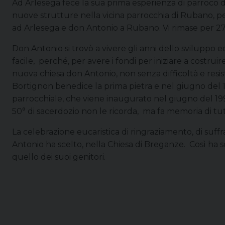
Ad Arlesega fece la sua prima esperienza di parroco d
nuove strutture nella vicina parrocchia di Rubano, p
ad Arlesega e don Antonio a Rubano. Vi rimase per 27
Don Antonio si trovò a vivere gli anni dello sviluppo
facile, perché, per avere i fondi per iniziare a costr
nuova chiesa don Antonio, non senza difficoltà e resis
Bortignon benedice la prima pietra e nel giugno del 1
parrocchiale, che viene inaugurato nel giugno del 199
50° di sacerdozio non le ricorda, ma fa memoria di tut
La celebrazione eucaristica di ringraziamento, di suff
Antonio ha scelto, nella Chiesa di Breganze. Così ha s
quello dei suoi genitori.