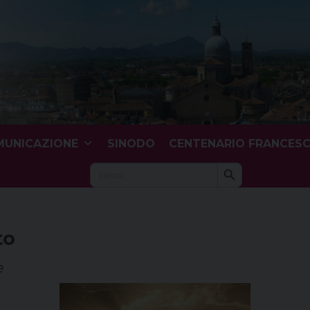
UNICAZIONE
SINODO
CENTENARIO FRANCES
Search Button
Search
for:
to
e