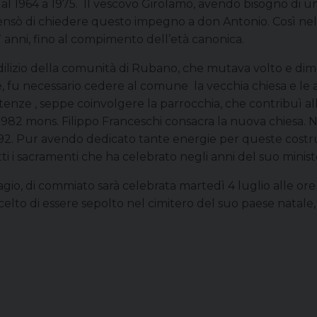
al 1964 a 1975. Il vescovo Girolamo, avendo bisogno di u
ensò di chiedere questo impegno a don Antonio. Così nel 
 anni, fino al compimento dell’età canonica.
 edilizio della comunità di Rubano, che mutava volto e d
uire, fu necessario cedere al comune la vecchia chiesa e le
tenze , seppe coinvolgere la parrocchia, che contribuì all
982 mons. Filippo Franceschi consacra la nuova chiesa. Ne
2. Pur avendo dedicato tante energie per queste costruzi
ti i sacramenti che ha celebrato negli anni del suo minist
ragio, di commiato sarà celebrata martedì 4 luglio alle o
celto di essere sepolto nel cimitero del suo paese natale