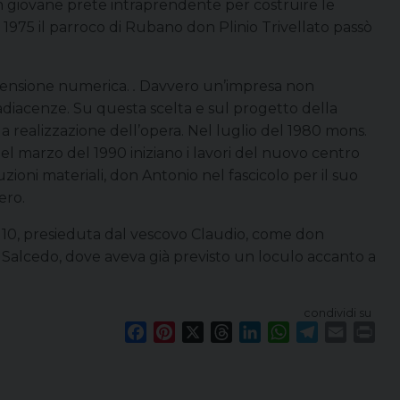
n giovane prete intraprendente per costruire le
1975 il parroco di Rubano don Plinio Trivellato passò
imensione numerica.
.
Davvero un’impresa non
 adiacenze. Su questa scelta e sul progetto della
a realizzazione dell’opera. Nel luglio del 1980 mons.
l marzo del 1990 iniziano i lavori del nuovo centro
oni materiali, don Antonio nel fascicolo per il suo
ero.
re 10, presieduta dal vescovo Claudio, come don
, Salcedo, dove aveva già previsto un loculo accanto a
condividi su
F
P
X
T
L
W
T
E
P
a
i
h
i
h
e
m
r
c
n
r
n
a
l
a
i
e
t
e
k
t
e
i
n