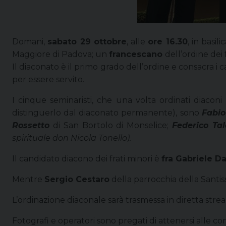
Domani,
sabato 29 ottobre
, alle
ore 16.30
, in basi
Maggiore di Padova; un
francescano
dell’ordine dei 
Il diaconato è il primo grado dell’ordine e consacra i c
per essere servito.
I cinque seminaristi, che una volta ordinati diaconi
distinguerlo dal diaconato permanente), sono
Fabio
Rossetto
di San Bortolo di Monselice;
Federico Ta
spirituale don Nicola Tonello).
Il candidato diacono dei frati minori è
fra Gabriele D
Mentre
Sergio Cestaro
della parrocchia della Santiss
L’ordinazione diaconale sarà trasmessa in diretta strea
Fotografi e operatori sono pregati di attenersi alle c