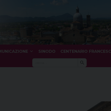
UNICAZIONE
SINODO
CENTENARIO FRANCES
Search Button
Search
for: