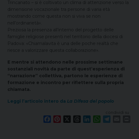
Trincanato – si è coltivato un clima di attenzione verso la
dimensione vocazionale tra persone di varia età
mostrando come questa non si viva se non
nell’ordinarietà».
Preziosa la presenza all’interno del progetto delle
famiglie religiose presenti nel territorio della diocesi di
Padova: «Chiamalavita è una delle poche realtà che
riesce a valorizzare questa collaborazione».
E mentre si attendono nelle prossime settimane
sostanziali novità da parte di quest’esperienza di
“narrazione” collettiva, partono le esperienze di
formazione e incontro per riflettere sulla propria
chiamata.
Leggi l’articolo intero da
La Difesa del popolo
condividi su
F
P
X
T
L
W
T
E
P
a
i
h
i
h
e
m
r
c
n
r
n
a
l
a
i