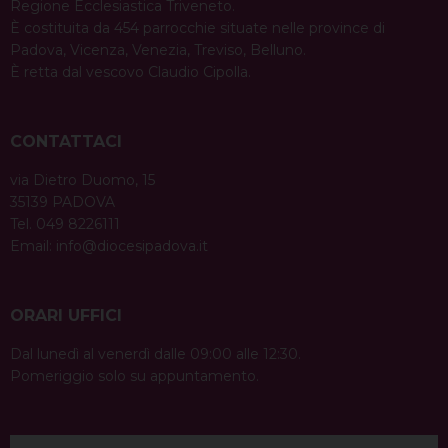
Regione Ecclesiastica Triveneto.
È costituita da 454 parrocchie situate nelle province di
Padova, Vicenza, Venezia, Treviso, Belluno.
È retta dal vescovo Claudio Cipolla.
CONTATTACI
via Dietro Duomo, 15
35139 PADOVA
Tel. 049 8226111
Email:
info@diocesipadova.it
ORARI UFFICI
Dal lunedì al venerdì dalle 09:00 alle 12:30.
Pomeriggio solo su appuntamento.