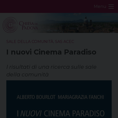
Skip
Menu
to
content
SALE DELLA COMUNITÀ
,
SAS ACEC
I nuovi Cinema Paradiso
I risultati di una ricerca sulle sale
della comunità