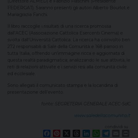
(Direttore ALMED) e Fabrizio Fiaschini (Presidente
FEDERGAT). Saranno presenti gli autori Alberto Bourlot e
Mariagrazia Fanchi.
Il libro raccoglie i risultati di una ricerca promossa
dall’ACEC (Associazione Cattolica Esercenti Cinema) e
svolta dall’Università Cattolica. La ricerca ha coinvolto ben
272 responsabili di Sale della Comunità e 168 parroci in
tutta Italia, offrendo un’immagine ricca e aggiornata di
questa realtà paradigmatica; analizzando le sue attività, le
reti di relazioni attivate e i servizi resi alla comunità civile
ed ecclesiale.
Sono allegati il comunicato stampa e la locandina di
presentazione dell’evento.
fonte: SEGRETERIA GENERALE ACEC-SdC
www.saledellacomunita.it
condividi su
F
P
X
T
L
W
T
E
P