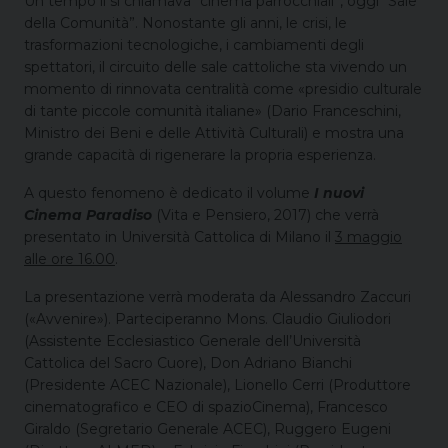
Un tempo li si chiamava “cinema parrocchiali”, oggi “Sale
della Comunità”. Nonostante gli anni, le crisi, le
trasformazioni tecnologiche, i cambiamenti degli
spettatori, il circuito delle sale cattoliche sta vivendo un
momento di rinnovata centralità come «presidio culturale
di tante piccole comunità italiane» (Dario Franceschini,
Ministro dei Beni e delle Attività Culturali) e mostra una
grande capacità di rigenerare la propria esperienza.
A questo fenomeno è dedicato il volume
I nuovi
Cinema Paradiso
(Vita e Pensiero, 2017) che verrà
presentato in Università Cattolica di Milano il
3 maggio
alle ore 16.00
.
La presentazione verrà moderata da Alessandro Zaccuri
(«Avvenire»). Parteciperanno Mons. Claudio Giuliodori
(Assistente Ecclesiastico Generale dell’Università
Cattolica del Sacro Cuore), Don Adriano Bianchi
(Presidente ACEC Nazionale), Lionello Cerri (Produttore
cinematografico e CEO di spazioCinema), Francesco
Giraldo (Segretario Generale ACEC), Ruggero Eugeni