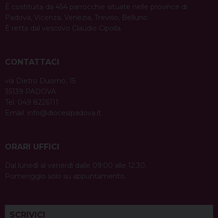
n
È costituita da 454 parrocchie situate nelle province di
Padova, Vicenza, Venezia, Treviso, Belluno.
È retta dal vescovo Claudio Cipolla.
CONTATTACI
via Dietro Duomo, 15
35139 PADOVA
Tel. 049 8226111
Email:
info@diocesipadova.it
ORARI UFFICI
Dal lunedì al venerdì dalle 09:00 alle 12:30.
Pomeriggio solo su appuntamento.
SCRIVICI