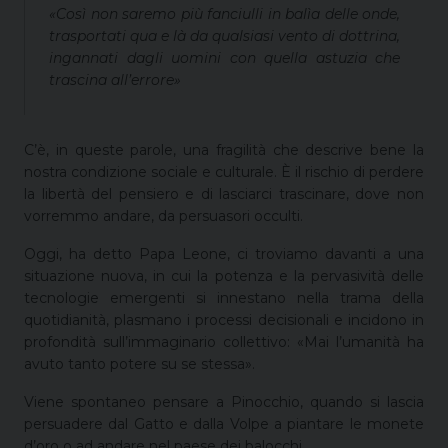
«Così non saremo più fanciulli in balìa delle onde,
trasportati qua e là da qualsiasi vento di dottrina,
ingannati dagli uomini con quella astuzia che
trascina all’errore»
C’è, in queste parole, una fragilità che descrive bene la
nostra condizione sociale e culturale. È il rischio di perdere
la libertà del pensiero e di lasciarci trascinare, dove non
vorremmo andare, da persuasori occulti.
Oggi, ha detto Papa Leone, ci troviamo davanti a una
situazione nuova, in cui la potenza e la pervasività delle
tecnologie emergenti si innestano nella trama della
quotidianità, plasmano i processi decisionali e incidono in
profondità sull’immaginario collettivo: «Mai l’umanità ha
avuto tanto potere su se stessa».
Viene spontaneo pensare a Pinocchio, quando si lascia
persuadere dal Gatto e dalla Volpe a piantare le monete
d’oro o ad andare nel paese dei balocchi.