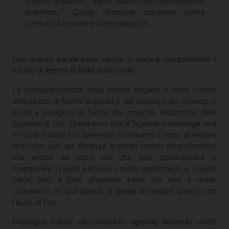
stiamo andando? Verso quale meta desideriamo
orientarci? Quale direzione scegliere come
comunità umana e come popoli?».
Con queste parole papa Leone ci aiuta a comprendere il
rischio di essere in balìa delle onde.
La consapevolezza della nostra fragilità e delle nostre
debolezze, di fronte ai poteri e alle potenze del mondo, ci
porta a rivolgerci al Santo dei miracoli, testimone della
Signoria di Dio. Chiediamo che il Signore mantenga viva
in noi la fiducia e la speranza. Chiediamo il dono di restare
liberi non solo da dittature e poteri politici ed economici,
ma anche da tutto ciò che può condizionare e
manipolare i nostri pensieri, i nostri sentimenti e i nostri
valori, fino a farci chiamare bene ciò che è male.
Chiediamo, in una parola, la grazia di restare umani, con
l’aiuto di Dio.
Prosegue Paolo:
«Al contrario, agendo secondo verità