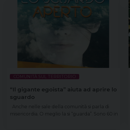
COMUNITÀ SUL TERRITORIO
“Il gigante egoista” aiuta ad aprire lo
sguardo
Anche nelle sale della comunità si parla di
misericordia. O meglio la si “guarda”. Sono 60 in
tutta Italia i luoghi che aprono le proprie
platee a leggere i segni di misericordia presenti