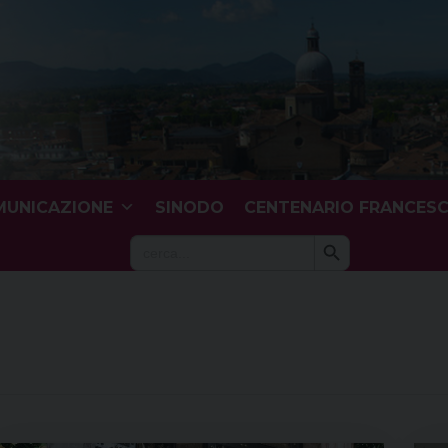
UNICAZIONE
SINODO
CENTENARIO FRANCES
Search Button
Search
for: