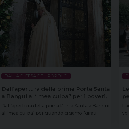
DALLA DIFESA DEL POPOLO
D
Dall’apertura della prima Porta Santa
Le
a Bangui al “mea culpa” per i poveri,
pe
un anno che non dimenticheremo
Dall’apertura della prima Porta Santa a Bangui
L’a
al “mea culpa” per quando ci siamo “girati
vol
dall’altra parte” senza guardare negli occhi il
di 
povero che ci sta accanto. Misericordia,
Ve