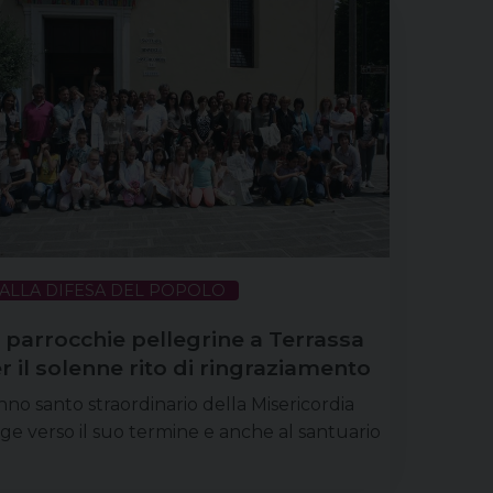
ALLA DIFESA DEL POPOLO
 parrocchie pellegrine a Terrassa
r il solenne rito di ringraziamento
nno santo straordinario della Misericordia
ge verso il suo termine e anche al santuario
Terrassa Padovana, intitolato proprio alla
rgine della Misercordia, sono in programma