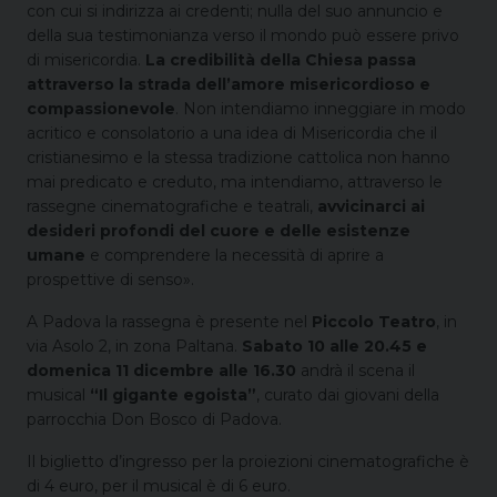
con cui si indirizza ai credenti; nulla del suo annuncio e
della sua testimonianza verso il mondo può essere privo
di misericordia.
La credibilità della Chiesa passa
attraverso la strada dell’amore misericordioso e
compassionevole
. Non intendiamo inneggiare in modo
acritico e consolatorio a una idea di Misericordia che il
cristianesimo e la stessa tradizione cattolica non hanno
mai predicato e creduto, ma intendiamo, attraverso le
rassegne cinematografiche e teatrali,
avvicinarci ai
desideri profondi del cuore e delle esistenze
umane
e comprendere la necessità di aprire a
prospettive di senso».
A Padova la rassegna è presente nel
Piccolo Teatro
, in
via Asolo 2, in zona Paltana.
Sabato 10 alle 20.45 e
domenica 11 dicembre alle 16.30
andrà il scena il
musical
“Il gigante egoista”
, curato dai giovani della
parrocchia Don Bosco di Padova.
Il biglietto d’ingresso per la proiezioni cinematografiche è
di 4 euro, per il musical è di 6 euro.