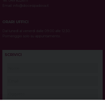
Tel. 049 8226111
Email:
info@diocesipadova.it
ORARI UFFICI
Dal lunedì al venerdì dalle 09:00 alle 12:30.
Pomeriggio solo su appuntamento.
SCRIVICI