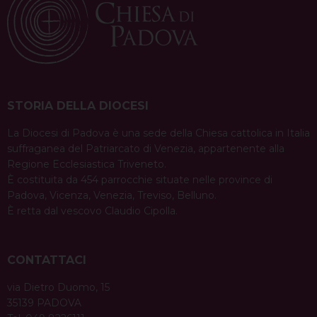
condividi su
a
F
P
X
T
L
W
T
E
P
v
a
i
h
i
h
e
m
r
c
n
r
n
a
l
a
i
i
e
t
e
k
t
e
i
n
g
b
e
a
e
s
g
l
t
a
o
r
d
d
A
r
STORIA DELLA DIOCESI
t
o
e
s
I
p
a
i
La Diocesi di Padova è una sede della Chiesa cattolica in Italia
k
s
n
p
m
suffraganea del Patriarcato di Venezia, appartenente alla
o
t
Regione Ecclesiastica Triveneto.
n
È costituita da 454 parrocchie situate nelle province di
Padova, Vicenza, Venezia, Treviso, Belluno.
È retta dal vescovo Claudio Cipolla.
CONTATTACI
via Dietro Duomo, 15
35139 PADOVA