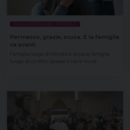
DALLA DIFESA DEL POPOLO
Permesso, grazie, scusa. E la famiglia
va avanti
Famiglia luogo di intimità e di pace, famiglia
luogo di conflitti. Spesso è tra le mura
domestiche che si innescano meccanismi che
portano due coniugi a intraprendere la dolorosa
strada della separazione. Anche nei casi più
difficili, cercare punti di incontro è possibile,
soprattutto se sono presenti dei figli. Psicologa e
conduttrice di “Gruppi di parola” per figli di
genitori separati, Daniela Pipinato da anni …
Continua a leggere