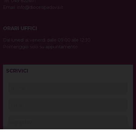
Tel. 049 8226111
Email:
info@diocesipadova.it
ORARI UFFICI
Dal lunedì al venerdì dalle 09:00 alle 12:30.
Pomeriggio solo su appuntamento.
SCRIVICI