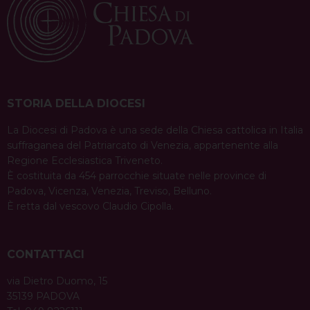
condividi su
a
F
P
X
T
L
W
T
E
P
v
a
i
h
i
h
e
m
r
c
n
r
n
a
l
a
i
i
e
t
e
k
t
e
i
n
g
b
e
a
e
s
g
l
t
a
o
r
d
d
A
r
STORIA DELLA DIOCESI
t
o
e
s
I
p
a
i
La Diocesi di Padova è una sede della Chiesa cattolica in Italia
k
s
n
p
m
suffraganea del Patriarcato di Venezia, appartenente alla
o
t
Regione Ecclesiastica Triveneto.
n
È costituita da 454 parrocchie situate nelle province di
Padova, Vicenza, Venezia, Treviso, Belluno.
È retta dal vescovo Claudio Cipolla.
CONTATTACI
via Dietro Duomo, 15
35139 PADOVA