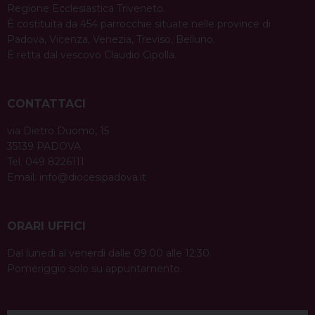
Regione Ecclesiastica Triveneto.
k
s
n
p
m
n
È costituita da 454 parrocchie situate nelle province di
t
Padova, Vicenza, Venezia, Treviso, Belluno.
È retta dal vescovo Claudio Cipolla.
CONTATTACI
via Dietro Duomo, 15
35139 PADOVA
Tel. 049 8226111
Email:
info@diocesipadova.it
ORARI UFFICI
Dal lunedì al venerdì dalle 09:00 alle 12:30.
Pomeriggio solo su appuntamento.