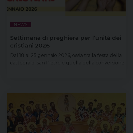
NEWS
Settimana di preghiera per l’unità dei
cristiani 2026
Dal 18 al 25 gennaio 2026, ossia tra la festa della
cattedra di san Pietro e quella della conversione
di san Paolo, la Chiesa (emisfero nord) celebra la
Settimana di preghiera per l’unità dei cristiani. Ad
ispirare le preghiere della Settimana 2026 è un
versetto della Lettera di san Paolo agli Efesini :
«Uno solo è il corpo, uno solo è lo Spirito come
una …
Continua a leggere
condividi su
F
P
X
T
L
W
T
E
P