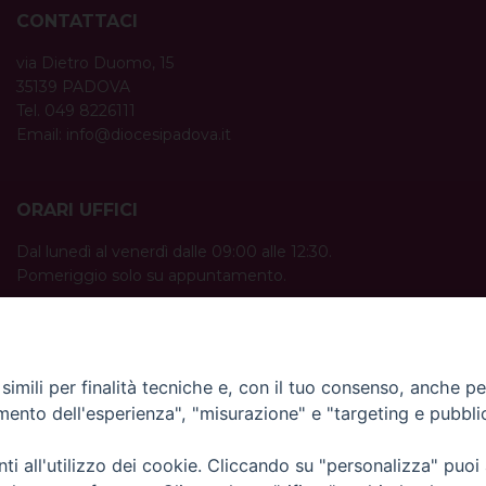
CONTATTACI
via Dietro Duomo, 15
35139 PADOVA
Tel. 049 8226111
Email:
info@diocesipadova.it
ORARI UFFICI
Dal lunedì al venerdì dalle 09:00 alle 12:30.
Pomeriggio solo su appuntamento.
imili per finalità tecniche e, con il tuo consenso, anche per 
amento dell'esperienza", "misurazione" e "targeting e pubbli
i all'utilizzo dei cookie. Cliccando su "personalizza" puoi