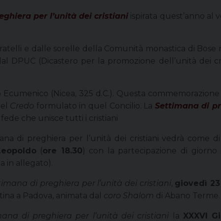
ghiera per l’unità dei cristiani
ispirata quest’anno al 
 fratelli e dalle sorelle della Comunità monastica di Bose
DPUC (Dicastero per la promozione dell’unità dei cri
lio Ecumenico (Nicea, 325 d.C.). Questa commemorazione o
nel
Credo
formulato in quel Concilio. La
Settimana di pre
ede che unisce tutti i cristiani
na di preghiera per l’unità dei cristiani vedrà come di
Leopoldo
(
ore 18.30
) con la partecipazione di giorno 
 in allegato).
imana di preghiera per l’unità dei cristiani
,
giovedì 23
stina a Padova, animata dal
coro Shalom
di Abano Terme.
ana di preghiera per l’unità dei cristiani
la
XXXVI Gi