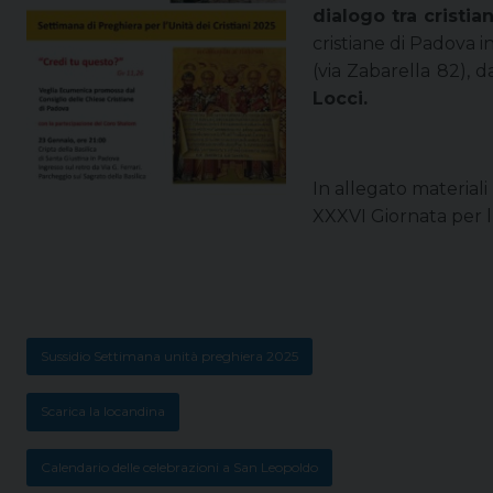
dialogo tra cristia
cristiane di Padova 
(via Zabarella 82), d
Locci.
In allegato material
XXXVI Giornata per l’
Sussidio Settimana unità preghiera 2025
Scarica la locandina
Calendario delle celebrazioni a San Leopoldo