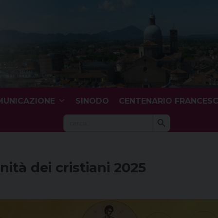
UNICAZIONE
SINODO
CENTENARIO FRANCES
Search Button
Search
for:
ità dei cristiani 2025