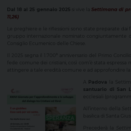
Dal 18 al 25 gennaio 2025
si vive la
Settimana di pre
11,26)
Le preghiere e le riflessioni sono state preparate dai
gruppo internazionale nominato congiuntamente dal 
Consiglio Ecumenico delle Chiese.
Il 2025 segna il 1.700° anniversario del Primo Conci
fede comune dei cristiani, così com’è stata espressa 
attingere a tale eredità comune e ad approfondire la f
A
Padova
la Settima
santuario di San 
ecclesiali (programma
All’interno della
Sett
basilica di Santa Giu
Precederà la
Settim