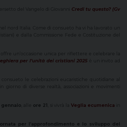
versetto del Vangelo di Giovanni
Credi tu questo? (Gv
 nel nord Italia. Come di consueto ha vi ha lavorato un
stiani) e dalla Commissione Fede e Costituzione del
ffre un’occasione unica per riflettere e celebrare la
ghiera per l’unità dei cristiani 2025
è un invito ad
 consueto le celebrazioni eucaristiche quotidiane al
in giorno di diverse realtà, associazioni e movimenti
 gennaio
, alle
ore 21
, si vivrà la
Veglia ecumenica
in
ornata per l’approfondimento e lo sviluppo del