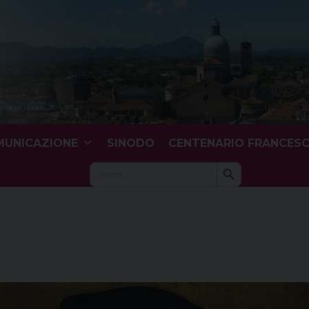
UNICAZIONE
SINODO
CENTENARIO FRANCES
Search Button
Search
for: