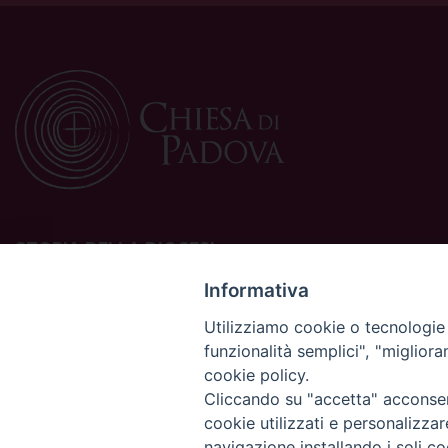
STORIA DELLA DIOCESI
La Diocesi di Padova è una sede della Chiesa cattolica in
Informativa
Italia suffraganea del Patriarcato di Venezia, appartenente
Utilizziamo cookie o tecnologie s
alla Regione Ecclesiastica Triveneto.
funzionalità semplici", "miglior
È costituita da 454 parrocchie situate nelle province di
cookie policy.
Padova, Vicenza, Venezia, Treviso, Belluno.
È retta dal vescovo Claudio Cipolla.
Cliccando su "accetta" acconsent
cookie utilizzati e personalizza
navigazione installando i soli co