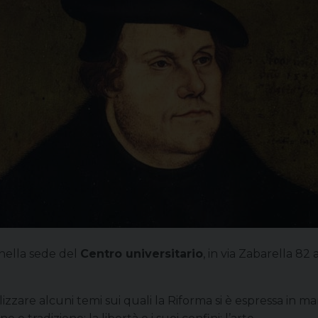
 nella sede del
Centro universitario
, in via Zabarella 82 
are alcuni temi sui quali la Riforma si è espressa in manie