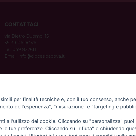
CONTATTACI
via Dietro Duomo, 15
35139 PADOVA
Tel. 049 8226111
Email:
info@diocesipadova.it
ORARI UFFICI
Dal lunedì al venerdì dalle 09:00 alle 12:30.
Pomeriggio solo su appuntamento.
imili per finalità tecniche e, con il tuo consenso, anche per 
amento dell'esperienza", "misurazione" e "targeting e pubbli
i all'utilizzo dei cookie. Cliccando su "personalizza" puoi
re le tue preferenze. Cliccando su "rifiuta" o chiudendo que
okie tecnici. Ulteriori informazioni sono disponibili nella
coo