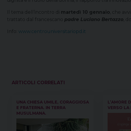
dignità e il ruolo della donna; il rapporto tra innovazione
Il tema dell’incontro di
martedì 10 gennaio
, che avv
trattato dal francescano
padre Luciano Bertazzo
, d
Info:
www.centrouniversitariopd.it
VEDI ANCHE
UNA CHIESA UMILE, CORAGGIOSA
L’AMORE D
E FRATERNA. IN TERRA
VERSO LA 
MUSULMANA.