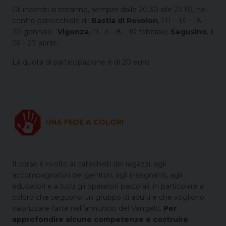
Gli incontri si terranno, sempre dalle 20.30 alle 22.30, nel
centro parrocchiale di:
Bastia di Rovolon
, l’11 – 13 – 18 –
20 gennaio;
Vigonza
, l’1– 3 – 8 – 10 febbraio;
Segusino
, il
26 – 27 aprile.
La quota di partecipazione è di 20 euro
UNA FEDE A COLORI
Il corso è rivolto ai catechisti dei ragazzi, agli
accompagnatori dei genitori, agli insegnanti, agli
educatori e a tutti gli operatori pastorali, in particolare a
coloro che seguono un gruppo di adulti e che vogliono
valorizzare l’arte nell’annuncio del Vangelo.
Per
approfondire alcune competenze e costruire