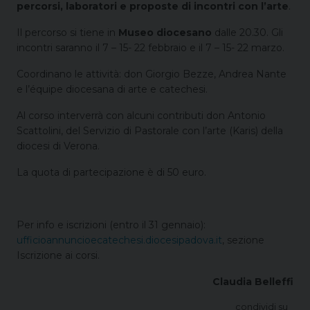
percorsi, laboratori e proposte di incontri con l’arte
.
Il percorso si tiene in
Museo diocesano
dalle 20.30. Gli
incontri saranno il 7 – 15- 22 febbraio e il 7 – 15- 22 marzo.
Coordinano le attività: don Giorgio Bezze, Andrea Nante
e l’équipe diocesana di arte e catechesi.
Al corso interverrà con alcuni contributi don Antonio
Scattolini, del Servizio di Pastorale con l’arte (Karis) della
diocesi di Verona.
La quota di partecipazione è di 50 euro.
Per info e iscrizioni (entro il 31 gennaio):
ufficioannuncioecatechesi.diocesipadova.it
, sezione
Iscrizione ai corsi.
Claudia Belleffi
condividi su