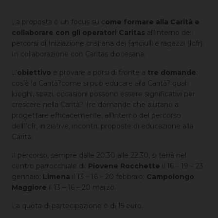
La proposta è un focus su c
ome formare alla Carità e
collaborare con gli operatori Caritas
all’interno dei
percorsi di Iniziazione cristiana dei fanciulli e ragazzi (Icfr).
In collaborazione con Caritas diocesana.
L’
obiettivo
è provare a porsi di fronte a
tre domande
:
cos’è la Carità?come si può educare alla Carità? quali
luoghi, spazi, occasioni possono essere significativi per
crescere nella Carità? Tre domande che aiutano a
progettare efficacemente, all’interno del percorso
dell’Icfr, iniziative, incontri, proposte di educazione alla
Carità.
Il percorso, sempre dalle 20.30 alle 22.30, si terrà nel
centro parrocchiale di:
Piovene Rocchette
il 16 – 19 – 23
gennaio;
Limena
il 13 – 16 – 20 febbraio;
Campolongo
Maggiore
il 13 – 16 – 20 marzo.
La quota di partecipazione è di 15 euro.