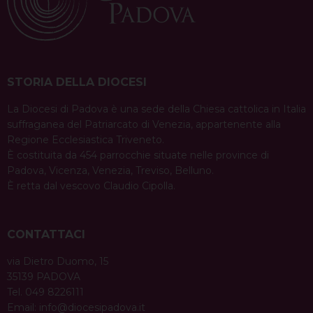
v
a
i
h
i
h
e
m
r
c
n
r
n
a
l
a
i
i
e
t
e
k
t
e
i
n
g
b
e
a
e
s
g
l
t
a
o
r
d
d
A
r
STORIA DELLA DIOCESI
t
o
e
s
I
p
a
i
La Diocesi di Padova è una sede della Chiesa cattolica in Italia
k
s
n
p
m
suffraganea del Patriarcato di Venezia, appartenente alla
o
t
Regione Ecclesiastica Triveneto.
n
È costituita da 454 parrocchie situate nelle province di
Padova, Vicenza, Venezia, Treviso, Belluno.
È retta dal vescovo Claudio Cipolla.
CONTATTACI
via Dietro Duomo, 15
35139 PADOVA
Tel. 049 8226111
Email:
info@diocesipadova.it