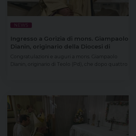
NEWS
Ingresso a Gorizia di mons. Giampaolo
Dianin, originario della Diocesi di
Padova
Congratulazioni e auguri a mons. Giampaolo
Dianin, originario di Teolo (Pd), che dopo quattro
anni di ministero episcopale a Chioggia, il santo
padre Leone XIV ha eletto lo scorso 14 maggio
arcivescovo metropolita di Gorizia. Mons.
Giampaolo Dianin farà il suo ingresso nella nuova
diocesi domenica 12 luglio: alle ore 16.30 nella
basilica di Aquileia guiderà la Liturgia della
Parola con la venerazione delle reliquie …
Continua a leggere