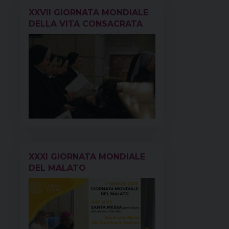
k
s
n
p
m
XXVII GIORNATA MONDIALE
t
DELLA VITA CONSACRATA
XXXI GIORNATA MONDIALE
DEL MALATO