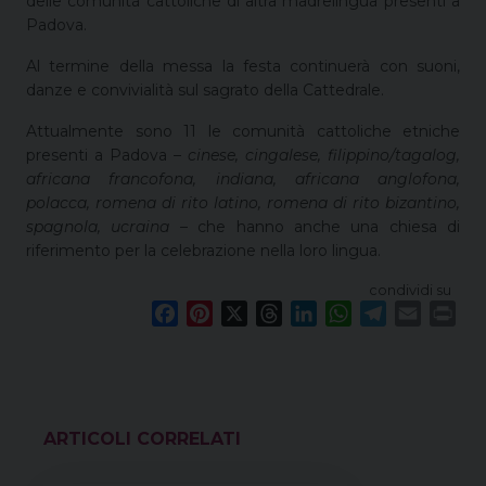
delle comunità cattoliche di altra madrelingua presenti a
Padova.
Al termine della messa la festa continuerà con suoni,
danze e convivialità sul sagrato della Cattedrale.
Attualmente sono 11 le comunità cattoliche etniche
presenti a Padova –
cinese, cingalese, filippino/tagalog,
africana francofona, indiana, africana anglofona,
polacca, romena di rito latino, romena di rito bizantino,
spagnola, ucraina
– che hanno anche una chiesa di
riferimento per la celebrazione nella loro lingua.
condividi su
F
P
X
T
L
W
T
E
P
a
i
h
i
h
e
m
r
c
n
r
n
a
l
a
i
e
t
e
k
t
e
i
n
b
e
a
e
s
g
l
t
o
r
d
d
A
r
VEDI ANCHE
o
e
s
I
p
a