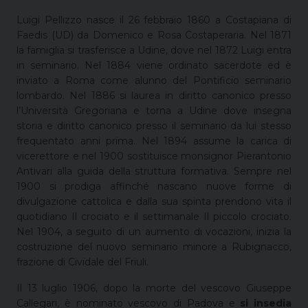
Luigi Pellizzo nasce il 26 febbraio 1860 a Costapiana di
Faedis (UD) da Domenico e Rosa Costaperaria. Nel 1871
la famiglia si trasferisce a Udine, dove nel 1872 Luigi entra
in seminario. Nel 1884 viene ordinato sacerdote ed è
inviato a Roma come alunno del Pontificio seminario
lombardo. Nel 1886 si laurea in diritto canonico presso
l’Università Gregoriana e torna a Udine dove insegna
storia e diritto canonico presso il seminario da lui stesso
frequentato anni prima. Nel 1894 assume la carica di
vicerettore e nel 1900 sostituisce monsignor Pierantonio
Antivari alla guida della struttura formativa. Sempre nel
1900 si prodiga affinché nascano nuove forme di
divulgazione cattolica e dalla sua spinta prendono vita il
quotidiano Il crociato e il settimanale Il piccolo crociato.
Nel 1904, a seguito di un aumento di vocazioni, inizia la
costruzione del nuovo seminario minore a Rubignacco,
frazione di Cividale del Friuli.
Il 13 luglio 1906, dopo la morte del vescovo Giuseppe
Callegari, è nominato vescovo di Padova e
si insedia