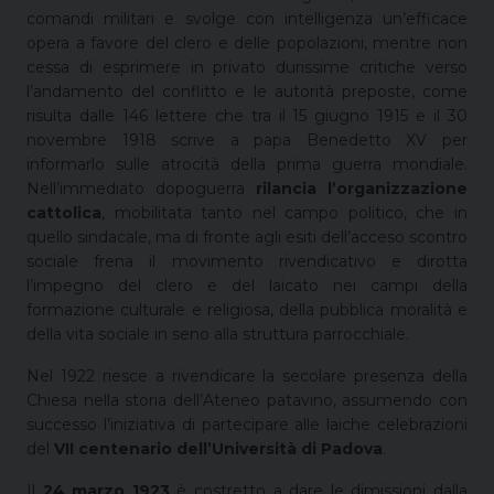
comandi militari e svolge con intelligenza un’efficace
opera a favore del clero e delle popolazioni, mentre non
cessa di esprimere in privato durissime critiche verso
l’andamento del conflitto e le autorità preposte, come
risulta dalle 146 lettere che tra il 15 giugno 1915 e il 30
novembre 1918 scrive a papa Benedetto XV per
informarlo sulle atrocità della prima guerra mondiale.
Nell’immediato dopoguerra
rilancia l’organizzazione
cattolica
, mobilitata tanto nel campo politico, che in
quello sindacale, ma di fronte agli esiti dell’acceso scontro
sociale frena il movimento rivendicativo e dirotta
l’impegno del clero e del laicato nei campi della
formazione culturale e religiosa, della pubblica moralità e
della vita sociale in seno alla struttura parrocchiale.
Nel 1922 riesce a rivendicare la secolare presenza della
Chiesa nella storia dell’Ateneo patavino, assumendo con
successo l’iniziativa di partecipare alle laiche celebrazioni
del
VII centenario dell’Università di Padova
.
Il
24 marzo 1923
è costretto a dare le dimissioni dalla