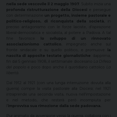
nella sede vescovile il 2 maggio 1907
. Subito inizia una
profonda ristrutturazione della Diocesi
e persegue
con determinazione
un progetto, insieme pastorale e
politico-religioso, di riconquista della società
, in
preciso antagonismo con le forze laiciste, d’ispirazione
liberal-democratica e socialista, al potere a Padova. A tal
fine favorisce
lo sviluppo di un rinnovato
associazionismo cattolico
, impegnato anche sul
fronte sindacale e su quello politico, e promuove
la
nascita di apposite testate giornalistiche
: dapprima,
fin dal 5 gennaio 1908, il settimanale diocesano
La Difesa
del popolo
e poco dopo anche il quotidiano cattolico
La
libertà
.
Dal 1912 al 1921 (con una lunga interruzione dovuta alla
guerra) compie la visita pastorale alla Diocesi; nel 1921
intraprende una seconda visita, nuova nell’impostazione
e nel metodo, che resterà però incompiuta per
l’
improvvisa sua rimozione dalla sede padovana.
Pur animato da avversione verso la guerra, collabora con i