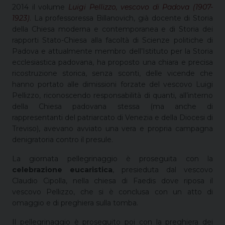
2014 il volume
Luigi Pellizzo, vescovo di Padova (1907-
1923)
.
La professoressa Billanovich, già docente di Storia
della Chiesa moderna e contemporanea e di Storia dei
rapporti Stato-Chiesa alla facoltà di Scienze politiche di
Padova e attualmente membro dell’Istituto per la Storia
ecclesiastica padovana, ha proposto una chiara e precisa
ricostruzione storica, senza sconti, delle vicende che
hanno portato alle dimissioni forzate del vescovo Luigi
Pellizzo, riconoscendo responsabilità di quanti, all’interno
della Chiesa padovana stessa (ma anche di
rappresentanti del patriarcato di Venezia e della Diocesi di
Treviso), avevano avviato una vera e propria campagna
denigratoria contro il presule.
La giornata pellegrinaggio è proseguita con la
celebrazione eucaristica
, presieduta dal vescovo
Claudio Cipolla, nella chiesa di Faedis dove riposa il
vescovo Pellizzo, che si è conclusa con un atto di
omaggio e di preghiera sulla tomba.
Il pellegrinaggio è proseguito poi con la preghiera dei