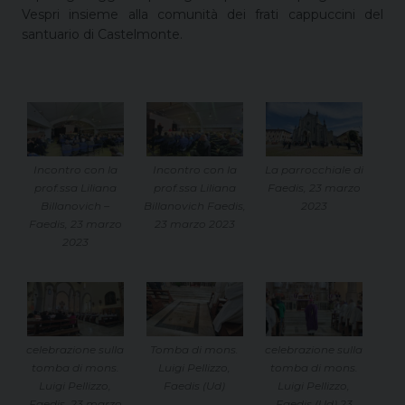
Vespri insieme alla comunità dei frati cappuccini del
santuario di Castelmonte.
Incontro con la
Incontro con la
La parrocchiale di
prof.ssa Liliana
prof.ssa Liliana
Faedis, 23 marzo
Billanovich –
Billanovich Faedis,
2023
Faedis, 23 marzo
23 marzo 2023
2023
celebrazione sulla
celebrazione sulla
Tomba di mons.
tomba di mons.
tomba di mons.
Luigi Pellizzo,
Luigi Pellizzo,
Luigi Pellizzo,
Faedis (Ud)
Faedis (Ud) 23
Faedis, 23 marzo