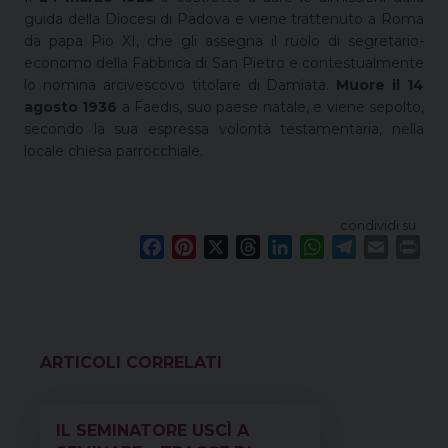
guida della Diocesi di Padova e viene trattenuto a Roma
da papa Pio XI, che gli assegna il ruolo di segretario-
economo della Fabbrica di San Pietro e contestualmente
lo nomina arcivescovo titolare di Damiata.
Muore il 14
agosto 1936
a Faedis, suo paese natale, e viene sepolto,
secondo la sua espressa volontà testamentaria, nella
locale chiesa parrocchiale.
condividi su
F
P
X
T
L
W
T
E
P
a
i
h
i
h
e
m
r
c
n
r
n
a
l
a
i
e
t
e
k
t
e
i
n
b
e
a
e
s
g
l
t
o
r
d
d
A
r
VEDI ANCHE
o
e
s
I
p
a
k
s
n
p
m
IL SEMINATORE USCÌ A
t