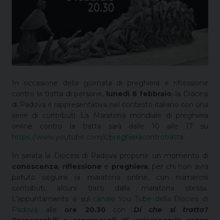
In occasione della giornata di preghiera e riflessione
contro la tratta di persone,
lunedì 8 febbraio
, la Diocesi
di Padova è rappresentativa nel contesto italiano con una
serie di contributi. La Maratona mondiale di preghiera
online contro la tratta sarà dalle 10 alle 17 su
https://www.youtube.com/c/preghieracontrotratta
.
In serata la Diocesi di Padova propone un momento di
conoscenza
,
riflessione
e
preghiera
, per chi non avrà
potuto seguire la maratona online, con numerosi
contributi, alcuni tratti dalla maratona stessa.
L’appuntamento è sul
canale You Tube della Diocesi di
Padova
alle
ore 20.30
con
Di che si tratta?