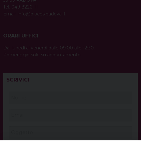
Tel. 049 8226111
Email:
info@diocesipadova.it
ORARI UFFICI
Dal lunedì al venerdì dalle 09:00 alle 12:30.
Pomeriggio solo su appuntamento.
SCRIVICI