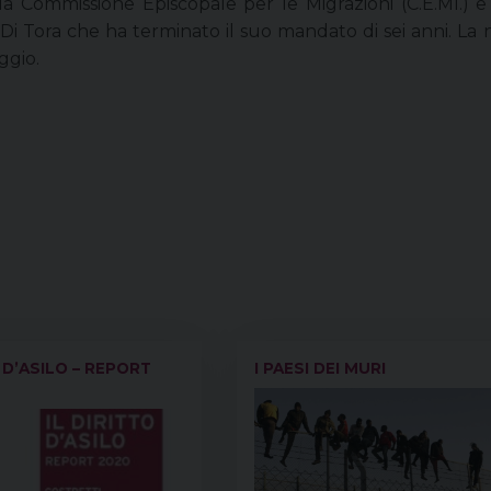
 Commissione Episcopale per le Migrazioni (C.E.MI.) e
 Tora che ha terminato il suo mandato di sei anni. La
ggio.
O D’ASILO – REPORT
I PAESI DEI MURI