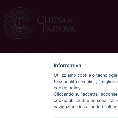
STORIA DELLA DIOCESI
La Diocesi di Padova è una sede della Chiesa cattolica in
Informativa
Italia suffraganea del Patriarcato di Venezia, appartenente
Utilizziamo cookie o tecnologie s
alla Regione Ecclesiastica Triveneto.
funzionalità semplici", "miglior
È costituita da 454 parrocchie situate nelle province di
cookie policy.
Padova, Vicenza, Venezia, Treviso, Belluno.
È retta dal vescovo Claudio Cipolla.
Cliccando su "accetta" acconsent
cookie utilizzati e personalizza
navigazione installando i soli co