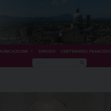
UNICAZIONE
SINODO
CENTENARIO FRANCES
Search Button
Search
for: