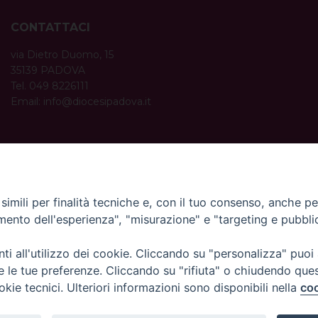
CONTATTACI
via Dietro Duomo, 15
35139 PADOVA
Tel. 049 8226111
Email:
info@diocesipadova.it
ORARI UFFICI
Dal lunedì al venerdì dalle 09:00 alle 12:30.
Pomeriggio solo su appuntamento.
imili per finalità tecniche e, con il tuo consenso, anche per 
amento dell'esperienza", "misurazione" e "targeting e pubbli
i all'utilizzo dei cookie. Cliccando su "personalizza" puoi
re le tue preferenze. Cliccando su "rifiuta" o chiudendo que
okie tecnici. Ulteriori informazioni sono disponibili nella
coo