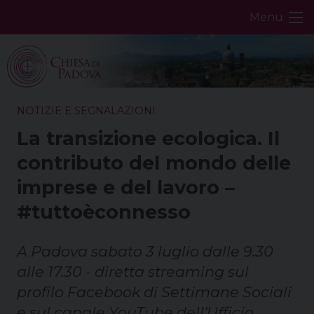
Skip
Menu
to
content
NOTIZIE E SEGNALAZIONI
La transizione ecologica. Il
contributo del mondo delle
imprese e del lavoro –
#tuttoèconnesso
A Padova sabato 3 luglio dalle 9.30
alle 17.30 - diretta streaming sul
profilo Facebook di Settimane Sociali
e sul canale YouTube dell’Ufficio