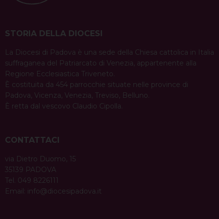
STORIA DELLA DIOCESI
La Diocesi di Padova è una sede della Chiesa cattolica in Italia
suffraganea del Patriarcato di Venezia, appartenente alla
Regione Ecclesiastica Triveneto.
È costituita da 454 parrocchie situate nelle province di
Padova, Vicenza, Venezia, Treviso, Belluno.
È retta dal vescovo Claudio Cipolla.
CONTATTACI
via Dietro Duomo, 15
35139 PADOVA
Tel. 049 8226111
Email:
info@diocesipadova.it