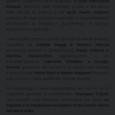
verranno presentati i lavori di gruppo da
suor Francesca
Fiorese
, direttrice della Pastorale sociale e del lavoro
della diocesi di Padova e dal
prof. Paolo Gubitta
,
ordinario di organizzazione aziendale e imprenditorialità
all’Università di Padova – dipartimento di scienze
economiche e aziendali.
I partecipanti saranno quindi coinvolti nei tavoli di lavoro
coordinati da
Davide Maggi e Matteo Mascia
(economia circolare e bioeconomia);
Paolo Gubitta e
Martina Gianecchini
(digitalizzazione e de
materializzazione);
Gabriella Chiellino e Giorgio
Santini
(riduzione del consumo di natura nelle attività
imprenditoriali);
Paolo Rizzi e Walter Magnoni
(investire
sulle persone e sulla qualità del capitale sociale).
Nel pomeriggio i lavori riprenderanno alle ore 14 con il
segretario generale di Unioncamere,
Giuseppe Tripoli
,
che proporrà una relazione introduttiva sul tema
Le
imprese e la transizione ecologica: a che punto siamo
nel Nord Italia.