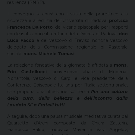
resilienza (PNRR).
Il convegno si aprirà con i saluti della prorettrice alla
sicurezza e all’edilizia dell’Università di Padova,
prof.ssa
Francesca Da Porto
; del vicario episcopale per i rapporti
con le istituzioni e il territorio della Diocesi di Padova,
don
Luca Facco
e del vescovo di Treviso, nonché vescovo
delegato della Commissione regionale di Pastorale
sociale,
mons. Michele Tomasi
.
La relazione fondativa della giornata è affidata a
mons.
Erio Castellucci
, arcivescovo abate di Modena-
Nonantola, vescovo di Carpi e vice presidente della
Conferenza Episcopale Italiana per l’Italia settentrionale,
che proporrà una riflessione sul tema
Per una cultura
della cura, della bellezza e dell’incontro dalla
Laudato Si’ a Fratelli tutti.
A seguire, dopo una pausa musicale meditativa curata dal
Quartetto d’Archi composto da Chiara Zatterin,
Francesca Baldo, Ludovica Mayer e Vasil Angelov,