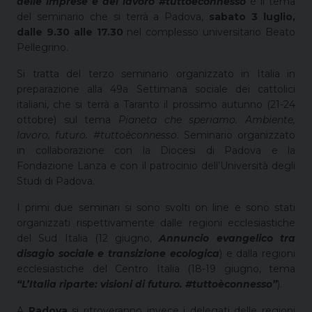
delle imprese e del lavoro #tuttoèconnesso
è il tema
del seminario che si terrà a Padova,
sabato 3 luglio,
dalle 9.30 alle 17.30
nel complesso universitario Beato
Pellegrino.
Si tratta del terzo seminario organizzato in Italia in
preparazione alla 49a Settimana sociale dei cattolici
italiani, che si terrà a Taranto il prossimo autunno (21-24
ottobre) sul tema
Pianeta che speriamo. Ambiente,
lavoro, futuro. #tuttoèconnesso
. Seminario organizzato
in collaborazione con la Diocesi di Padova e la
Fondazione Lanza e con il patrocinio dell’Università degli
Studi di Padova.
I primi due seminari si sono svolti on line e sono stati
organizzati rispettivamente dalle regioni ecclesiastiche
del Sud Italia (12 giugno,
Annuncio evangelico tra
disagio sociale e transizione ecologica
) e dalla regioni
ecclesiastiche del Centro Italia (18-19 giugno, tema
“L’Italia riparte: visioni di futuro. #tuttoèconnesso”
).
A
Padova
si ritroveranno invece i delegati delle regioni