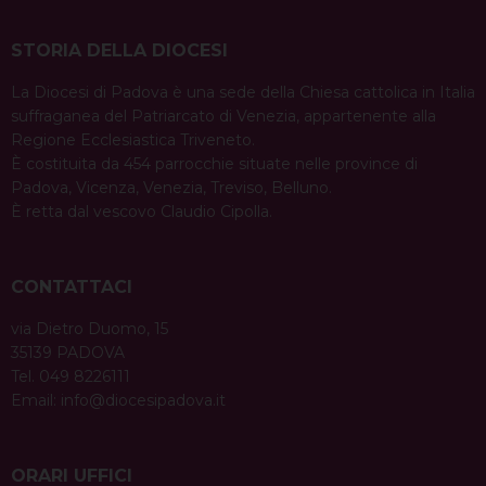
STORIA DELLA DIOCESI
La Diocesi di Padova è una sede della Chiesa cattolica in Italia
suffraganea del Patriarcato di Venezia, appartenente alla
Regione Ecclesiastica Triveneto.
È costituita da 454 parrocchie situate nelle province di
Padova, Vicenza, Venezia, Treviso, Belluno.
È retta dal vescovo Claudio Cipolla.
CONTATTACI
via Dietro Duomo, 15
35139 PADOVA
Tel. 049 8226111
Email:
info@diocesipadova.it
ORARI UFFICI