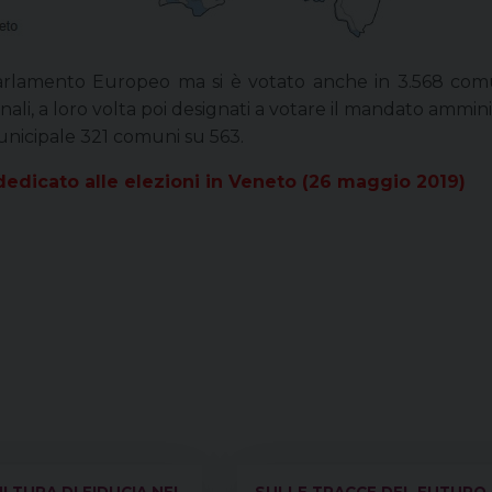
 Parlamento Europeo ma si è votato anche in 3.568 com
ali, a loro volta poi designati a votare il mandato amminis
nicipale 321 comuni su 563.
dedicato alle elezioni in Veneto (26 maggio 2019)
LTURA DI FIDUCIA NEL
SULLE TRACCE DEL FUTURO