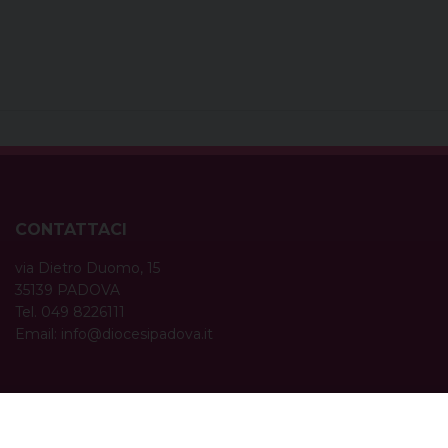
CONTATTACI
via Dietro Duomo, 15
35139 PADOVA
Tel. 049 8226111
Email:
info@diocesipadova.it
ORARI UFFICI
Dal lunedì al venerdì dalle 09:00 alle 12:30.