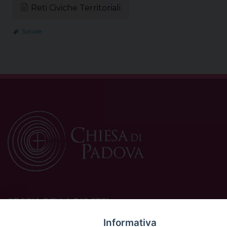
Reti Civiche Territoriali
Sociale
STORIA DELLA DIOCESI
La Diocesi di Padova è una sede della Chiesa cattolica in
Informativa