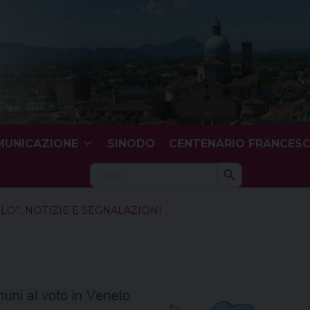
UNICAZIONE
SINODO
CENTENARIO FRANCES
Search Button
Search
for:
OLO”
,
NOTIZIE E SEGNALAZIONI