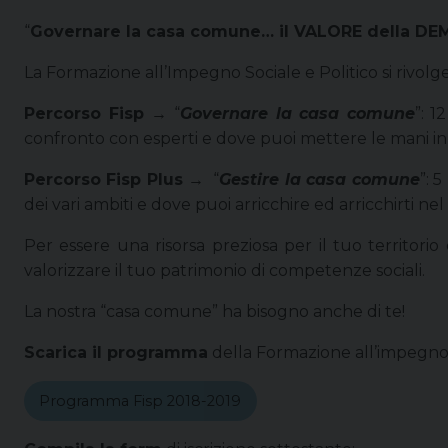
“
Governare la casa comune… il VALORE della D
La Formazione all’Impegno Sociale e Politico si rivolge a
Percorso Fisp →
“
Governare la casa comune
”: 
confronto con esperti e dove puoi mettere le mani in 
Percorso Fisp Plus →
“
Gestire la casa comune
”: 
dei vari ambiti e dove puoi arricchire ed arricchirti n
Per essere una risorsa preziosa per il tuo territor
valorizzare il tuo patrimonio di competenze sociali.
La nostra “casa comune” ha bisogno anche di te!
Scarica il programma
della Formazione all’impegno s
Programma Fisp 2018-2019