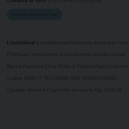
Compila la form
di iscrizione sottostante:
Modulo iscrizione Fisp
L’iscrizione
si considera perfezionata dopo aver ricev
Effettua il versamento a: Fondazione Achille Grandi
Banca Popolare Etica Filiale di Padova Piazza Insurre
Codice IBAN: IT 76 C 05018 12101 000000148055
Causale:
Nome
e
Cognome
, iscrizione Fisp 2018-19