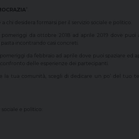
EMOCRAZIA
”.
 chi desidera formarsi per il servizio sociale e politico.
12 pomeriggi da ottobre 2018 ad aprile 2019 dove puoi 
pasta incontrando casi concreti.
5 pomeriggi da febbraio ad aprile dove puoi spaziare ed 
el confronto delle esperienze dei partecipanti.
io e la tua comunità, scegli di dedicare un po’ del tu
ociale e politico: