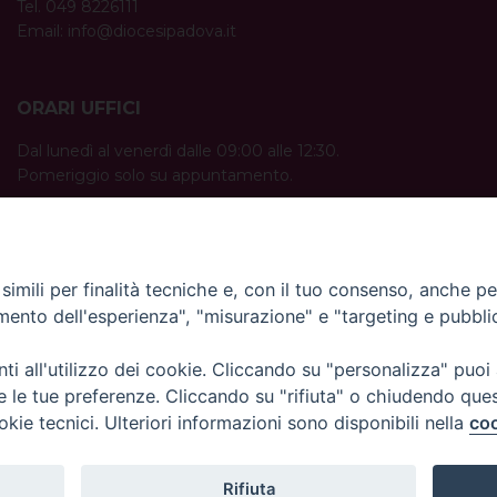
Tel. 049 8226111
Email:
info@diocesipadova.it
ORARI UFFICI
Dal lunedì al venerdì dalle 09:00 alle 12:30.
Pomeriggio solo su appuntamento.
imili per finalità tecniche e, con il tuo consenso, anche per 
amento dell'esperienza", "misurazione" e "targeting e pubbli
i all'utilizzo dei cookie. Cliccando su "personalizza" puoi
re le tue preferenze. Cliccando su "rifiuta" o chiudendo que
okie tecnici. Ulteriori informazioni sono disponibili nella
coo
Rifiuta