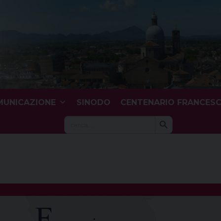
UNICAZIONE
SINODO
CENTENARIO FRANCES
Search Button
Search
for: