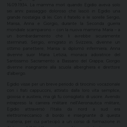
16.09.1934. La mamma morì quando Egidio aveva solo
sei anni: passaggio doloroso che lasciò in Egidio una
grande nostalgia di lei. Con il fratello e le sorelle Sergio,
Marisa, Anna e Giorgio, durante la Seconda guerra
mondiale scamparono – con la nuova mamma Maria – a
un bombardamento che li avrebbe sicuramente
sterminati. Sergio, emigrato in Svizzera, divenne un
ottimo panettiere; Marisa si diplomò infermiera; Anna
divenne suor Maria Letizia, monaca adoratrice del
Santissimo Sacramento a Bassano del Grappa; Giorgio
divenne insegnante alla scuola alberghiera e direttore
d’albergo.
Egidio visse per un breve periodo di tirocinio vocazionale
con i frati cappuccini, attirato dalla loro vita semplice,
gioiosa e austera, ma gli fu consigliato di uscire. Avendo
intrapreso la carriera militare nell’Aeronautica militare,
Egidio attraversò l’Italia da nord a sud: era
elettromeccanico di bordo e insegnante di questa
materia, per cui partecipò a un corso di formazione in