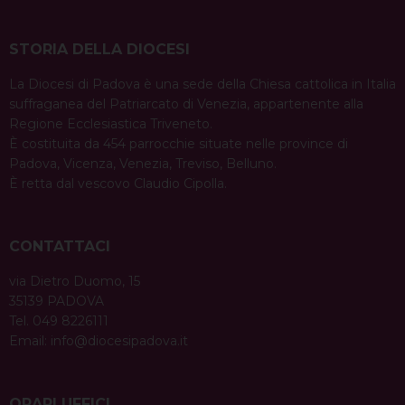
STORIA DELLA DIOCESI
La Diocesi di Padova è una sede della Chiesa cattolica in Italia
suffraganea del Patriarcato di Venezia, appartenente alla
Regione Ecclesiastica Triveneto.
È costituita da 454 parrocchie situate nelle province di
Padova, Vicenza, Venezia, Treviso, Belluno.
È retta dal vescovo Claudio Cipolla.
CONTATTACI
via Dietro Duomo, 15
35139 PADOVA
Tel. 049 8226111
Email:
info@diocesipadova.it
ORARI UFFICI