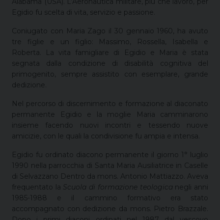
Alabama (USA). L’Aeronautica militare, più che lavoro, per
Egidio fu scelta di vita, servizio e passione.
Coniugato con Maria Zago il 30 gennaio 1960, ha avuto
tre figlie e un figlio: Massimo, Rossella, Isabella e
Roberta. La vita famigliare di Egidio e Maria è stata
segnata dalla condizione di disabilità cognitiva del
primogenito, sempre assistito con esemplare, grande
dedizione.
Nel percorso di discernimento e formazione al diaconato
permanente Egidio e la moglie Maria camminarono
insieme facendo nuovi incontri e tessendo nuove
amicizie, con le quali la condivisione fu ampia e intensa.
Egidio fu ordinato diacono permanente il giorno 1° luglio
1990 nella parrocchia di Santa Maria Ausiliatrice in Caselle
di Selvazzano Dentro da mons. Antonio Mattiazzo. Aveva
frequentato la
Scuola di formazione teologica
negli anni
1985-1988 e il cammino formativo era stato
accompagnato con dedizione da mons. Pietro Brazzale.
Dopo i primi diaconi ordinati nel 1987 dal vescovo