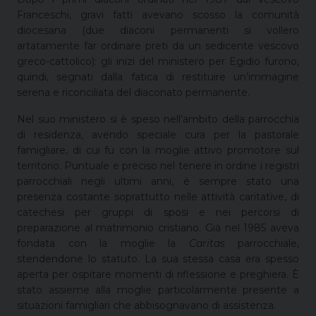
Franceschi, gravi fatti avevano scosso la comunità
diocesana (due diaconi permanenti si vollero
artatamente far ordinare preti da un sedicente vescovo
greco-cattolico): gli inizi del ministero per Egidio furono,
quindi, segnati dalla fatica di restituire un’immagine
serena e riconciliata del diaconato permanente.
Nel suo ministero si è speso nell’ambito della parrocchia
di residenza, avendo speciale cura per la pastorale
famigliare, di cui fu con la moglie attivo promotore sul
territorio. Puntuale e preciso nel tenere in ordine i registri
parrocchiali negli ultimi anni, è sempre stato una
presenza costante soprattutto nelle attività caritative, di
catechesi per gruppi di sposi e nei percorsi di
preparazione al matrimonio cristiano. Già nel 1985 aveva
fondata con la moglie la
Caritas
parrocchiale,
stendendone lo statuto. La sua stessa casa era spesso
aperta per ospitare momenti di riflessione e preghiera. È
stato assieme alla moglie particolarmente presente a
situazioni famigliari che abbisognavano di assistenza.