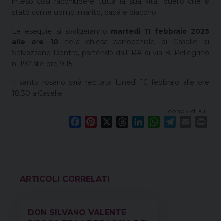
inteso così racchiudere tutta la sua vita, quello che è
stato come uomo, marito, papà e diacono.
Le esequie si svolgeranno
martedì 11 febbraio 2025
alle ore 10
nella chiesa parrocchiale di Caselle di
Selvazzano Dentro, partendo dall’IRA di via B. Pellegrino
n. 192 alle ore 9.15.
Il santo rosario sarà recitato lunedì 10 febbraio alle ore
18.30 a Caselle.
condividi su
F
P
X
T
L
W
T
E
P
a
i
h
i
h
e
m
r
c
n
r
n
a
l
a
i
e
t
e
k
t
e
i
n
b
e
a
e
s
g
l
t
o
r
d
d
A
r
VEDI ANCHE
o
e
s
I
p
a
k
s
n
p
m
DON SILVANO VALENTE
t