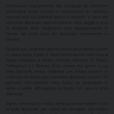
Partecipava regolarmente alla congrega dei presbiteri,
sentendosi bene accolto e riconosciuto in vicariato,
facendo leva sul carattere aperto e schietto. In seno alla
comunità diaconale rappresentava la voce saggia e ricca
di amabilità della “tradizione”, ben rappresentando le
fatiche dei primi passi del diaconato permanente in
Diocesi.
Quando per l’avanzare dell’età non fu più possibile restare
in casa propria, Egidio e Maria furono accolti nella Casa di
riposo intitolata al Beato Antonio Manzoni (il “Beato
Pellegrino”) il 2 febbraio 2024, proprio nel giorno in cui
nella struttura veniva celebrata una messa solenne in
memoria del Beato (nel calendario diocesano ricorre il 30
gennaio). Per parecchi mesi Egidio ha partecipato in
sedia a rotelle all’Eucaristia portando con gioia la stola
diaconale.
Egidio verrà sepolto vestito della sua divisa militare e con
la stola diaconale, per volere dei famigliari, che hanno