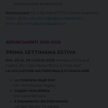
partecipazione all’esperienza.
Informazioni
: tel. e fax 049 8771712 | Orario segreteria:
10.00 - 13.00,
ufficiofamiglia@diocesipadova.it
;
www.ufficiofamiglia.diocesipadova.it
APPUNTAMENTI 2025-2026
PRIMA SETTIMANA ESTIVA
DAL 20 AL 26 LUGLIO 2025
a Nebbiù di Pieve di
Cadore (BL), Casa Alpina “Bruno e Paola Mari”
LA VOCAZIONE MATRIMONIALE E FAMIGLIARE
La chiamata degli inizi
con don Maurizio Rigato
Coppie nella Bibbia
con Laura Bernardi
Il Sacramento del Matrimonio
con don Silvano Trincanato