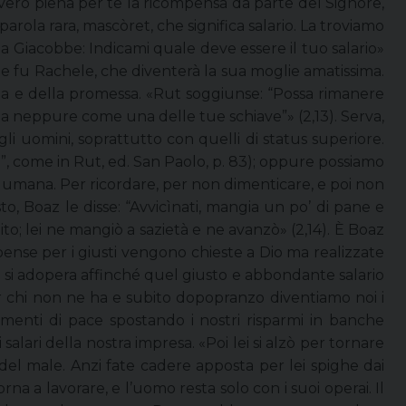
avvero piena per te la ricompensa da parte del Signore,
parola rara, mascòret, che significa salario. La troviamo
a Giacobbe: Indicami quale deve essere il tuo salario»
bbe fu Rachele, che diventerà la sua moglie amatissima.
ezza e della promessa. «Rut soggiunse: “Possa rimanere
sia neppure come una delle tue schiave”» (2,13). Serva,
i uomini, soprattutto con quelli di status superiore.
, come in Rut, ed. San Paolo, p. 83); oppure possiamo
a umana. Per ricordare, per non dimenticare, e poi non
, Boaz le disse: “Avvicìnati, mangia un po’ di pane e
lito; lei ne mangiò a sazietà e ne avanzò» (2,14). È Boaz
mpense per i giusti vengono chieste a Dio ma realizzate
 si adopera affinché quel giusto e abbondante salario
er chi non ne ha e subito dopopranzo diventiamo noi i
menti di pace spostando i nostri risparmi in banche
alari della nostra impresa. «Poi lei si alzò per tornare
 del male. Anzi fate cadere apposta per lei spighe dai
rna a lavorare, e l’uomo resta solo con i suoi operai. Il