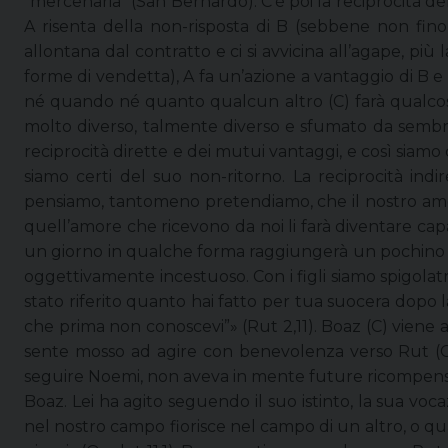
“mercenaria” (San Bernardo). C’è poi la reciprocità de
A risenta della non-risposta di B (sebbene non fin
allontana dal contratto e ci si avvicina all’agape, più
forme di vendetta), A fa un’azione a vantaggio di B e
né quando né quanto qualcun altro (C) farà qualcosa p
molto diverso, talmente diverso e sfumato da sembr
reciprocità dirette e dei mutui vantaggi, e così sia
siamo certi del suo non-ritorno. La reciprocità indi
pensiamo, tantomeno pretendiamo, che il nostro amor
quell’amore che ricevono da noi li farà diventare capa
un giorno in qualche forma raggiungerà un pochino anc
oggettivamente incestuoso. Con i figli siamo spigolatri
stato riferito quanto hai fatto per tua suocera dopo
che prima non conoscevi”» (Rut 2,11). Boaz (C) viene
sente mosso ad agire con benevolenza verso Rut (C
seguire Noemi, non aveva in mente future ricompen
Boaz. Lei ha agito seguendo il suo istinto, la sua vo
nel nostro campo fiorisce nel campo di un altro, o q