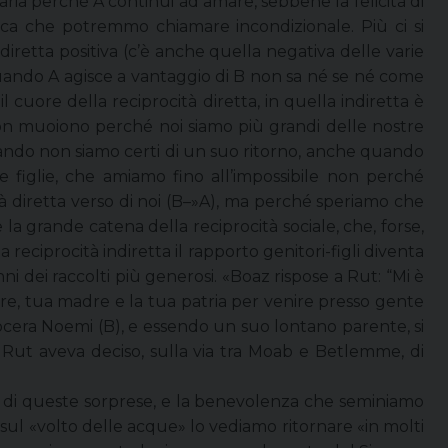
aria perché A continui ad amare, sebbene la felicità di
ica che potremmo chiamare incondizionale. Più ci si
ndiretta positiva (c’è anche quella negativa delle varie
quando A agisce a vantaggio di B non sa né se né come
uore della reciprocità diretta, in quella indiretta è
on muoiono perché noi siamo più grandi delle nostre
uando non siamo certi di un suo ritorno, anche quando
 e figlie, che amiamo fino all’impossibile non perché
 diretta verso di noi (B–»A), ma perché speriamo che
la grande catena della reciprocità sociale, che, forse,
ciprocità indiretta il rapporto genitori-figli diventa
ni dei raccolti più generosi. «Boaz rispose a Rut: “Mi è
re, tua madre e la tua patria per venire presso gente
ocera Noemi (B), e essendo un suo lontano parente, si
ut aveva deciso, sulla via tra Moab e Betlemme, di
ace di queste sorprese, e la benevolenza che seminiamo
ul «volto delle acque» lo vediamo ritornare «in molti