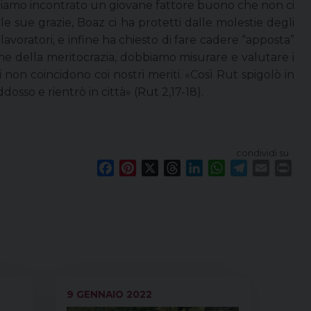
abbiamo incontrato un giovane fattore buono che non ci
le sue grazie, Boaz ci ha protetti dalle molestie degli
i lavoratori, e infine ha chiesto di fare cadere “apposta”
me della meritocrazia, dobbiamo misurare e valutare i
lti non coincidono coi nostri meriti. «Così Rut spigolò in
osso e rientrò in città» (Rut 2,17-18).
condividi su
F
P
X
T
L
W
T
E
P
a
i
h
i
h
e
m
r
c
n
r
n
a
l
a
i
e
t
e
k
t
e
i
n
b
e
a
e
s
g
l
t
o
r
d
d
A
r
o
e
s
I
p
a
k
s
n
p
m
9 GENNAIO 2022
t