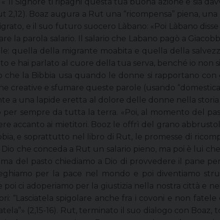
: «”Il Signore ti ripaghi questa tua buona azione e sia d
» (Rut 2,12). Boaz augura a Rut una “ricompensa” piena, una 
igrato, e il suo futuro suocero Làbano: «Poi Làbano disse 
are la parola salario. Il salario che Labano pagò a Giaco
llele: quella della migrante moabita e quella della salv
ato e hai parlato al cuore della tua serva, benché io non 
o che la Bibbia usa quando le donne si rapportano con gl
he creative e sfumare queste parole (usando “domestica”
nte a una lapide eretta al dolore delle donne nella stori
per sempre da tutta la terra. «Poi, al momento del pasto
edere accanto ai mietitori. Booz le offrì del grano abbrusto
bbia, e soprattutto nel libro di Rut, le promesse di rico
o che conceda a Rut un salario pieno, ma poi è lui che
prima del pasto chiediamo a Dio di provvedere il pane p
reghiamo per la pace nel mondo e poi diventiamo stru
 ci adoperiamo per la giustizia nella nostra città e nei s
ori: “Lasciatela spigolare anche fra i covoni e non fatele
atela”» (2,15-16). Rut, terminato il suo dialogo con Boaz, to