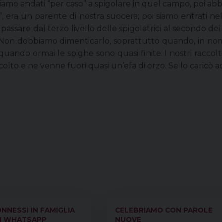
. Siamo andati “per caso” a spigolare in quel campo, poi 
o”, era un parente di nostra suocera; poi siamo entrati nel
o passare dal terzo livello delle spigolatrici al secondo de
ri. Non dobbiamo dimenticarlo, soprattutto quando, in no
uta quando ormai le spighe sono quasi finite. I nostri racco
lto e ne venne fuori quasi un’efa di orzo. Se lo caricò add
NNESSI IN FAMIGLIA
CELEBRIAMO CON PAROLE
DI WHATSAPP
NUOVE