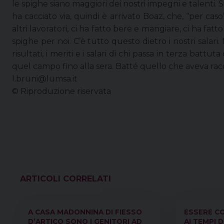
le spighe siano maggiori dei nostri impegni e talenti
ha cacciato via, quindi è arrivato Boaz, che, “per cas
altri lavoratori, ci ha fatto bere e mangiare, ci ha fatt
spighe per noi. C’è tutto questo dietro i nostri sala
risultati, i meriti e i salari di chi passa in terza batt
quel campo fino alla sera. Batté quello che aveva racco
l.bruni@lumsa.it
© Riproduzione riservata
VEDI ANCHE
A CASA MADONNINA DI FIESSO
ESSERE CO
D’ARTICO SONO I GENITORI AD
AI TEMPI 