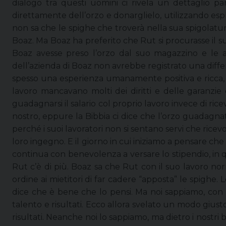
dialogo tra questi uomini ci rivela un dettaglio 
direttamente dell’orzo e donarglielo, utilizzando espl
non sa che le spighe che troverà nella sua spigolatur
Boaz. Ma Boaz ha preferito che Rut si procurasse il su
Boaz avesse preso l’orzo dal suo magazzino e le av
dell’azienda di Boaz non avrebbe registrato una differ
spesso una esperienza umanamente positiva e ricca, 
lavoro mancavano molti dei diritti e delle garanzie 
guadagnarsi il salario col proprio lavoro invece di r
nostro, eppure la Bibbia ci dice che l’orzo guadagna
perché i suoi lavoratori non si sentano servi che ricev
loro ingegno. E il giorno in cui iniziamo a pensare che 
continua con benevolenza a versare lo stipendio, in qu
Rut c’è di più. Boaz sa che Rut con il suo lavoro n
ordine ai mietitori di far cadere “apposta” le spighe.
dice che è bene che lo pensi. Ma noi sappiamo, con l
talento e risultati. Ecco allora svelato un modo giusto
risultati. Neanche noi lo sappiamo, ma dietro i nostri