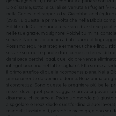
giorni» (Qoelet 11,1). Boaz continua a parlare con Rut
Dio d’Israele, sotto le cui ali sei venuta a rifugiarti”
nella Genesi, nel rapporto tra Giacobbe, anch’egli em
(29,15). È questa la prima volta che nella Bibbia comp
E il libro di Rut continua a narrarci due storie para
nelle tue grazie, mio signore! Poiché tu mi hai consol
schiave. Non riesco ancora ad abituarmi al linguaggi
Possiamo seguire strategie ermeneutiche e linguistic
sostare su queste parole dure come ci si ferma di fro
darsi pace perché, oggi, quel dolore venga eliminato 
intingi il boccone nel latte cagliato”. Ella si mise a s
il primo artefice di quella ricompensa piena. Nella Bi
primariamente da uomini e donne. Boaz prima prega Di
si concretizzi. Sono queste le preghiere più belle: 
mezzi dove quel pane viaggia e arriva ai poveri; p
disarmate; chiediamo al Padre un mondo più giusto e poi
a spigolare e Boaz diede quest’ordine ai suoi lavorat
mannelli; lasciatele lì, perché le raccolga, e non sgrid