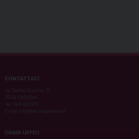
CONTATTACI
via Dietro Duomo, 15
35139 PADOVA
Tel. 049 8226111
Email:
info@diocesipadova.it
ORARI UFFICI