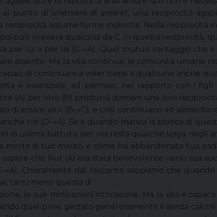
ll’agape, dove la risposta di B all’amore di A non è necess
o al punto di smettere di amare), una reciprocità agap
 la reciprocità assume forme indirette. Nella reciprocità i
 poi può ricevere qualcosa da C. In questa reciprocità, 
er lui o per lei (C–»A). Quel mutuo vantaggio che è il c
are assente. Ma la vita continua, le comunità umane n
mo capaci di continuare a voler bene a qualcuno anche q
retta è essenziale, ad esempio, nel rapporto con i figli
e (A) per loro (B) produrrà domani una loro reciprocità
ci di amare altri (B–»C); e così continuano ad alimentare 
he noi (D–»A). Se e quando manca la pratica di questa re
ci di ultima battuta, per noi resta qualche spiga negli an
 la morte di tuo marito, e come hai abbandonato tuo pad
 a sapere che Rut (A) era stata benevolente verso sua su
–»A). Chiaramente dal racconto sappiamo che quando R
se, tantomeno questa di
cazione, le sue motivazioni intrinseche. Ma la vita è cap
uando quel pane gettato generosamente e senza calcoli s