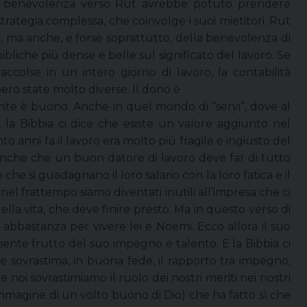
pria benevolenza verso Rut avrebbe potuto prendere
trategia complessa, che coinvolge i suoi mietitori. Rut
à, ma anche, e forse soprattutto, della benevolenza di
bliche più dense e belle sul significato del lavoro. Se
colse in un intero giorno di lavoro, la contabilità
bero state molto diverse. Il dono è
nte è buono. Anche in quel mondo di “servi”, dove al
, la Bibbia ci dice che esiste un valore aggiunto nel
anni fa il lavoro era molto più fragile e ingiusto del
 anche che un buon datore di lavoro deve far di tutto
he si guadagnano il loro salario con la loro fatica e il
 nel frattempo siamo diventati inutili all’impresa che ci
lla vita, che deve finire presto. Ma in questo verso di
bbastanza per vivere lei e Noemi. Ecco allora il suo
amente frutto del suo impegno e talento. E la Bibbia ci
e sovrastima, in buona fede, il rapporto tra impegno,
 noi sovrastimiamo il ruolo dei nostri meriti nei nostri
 immagine di un volto buono di Dio) che ha fatto sì che