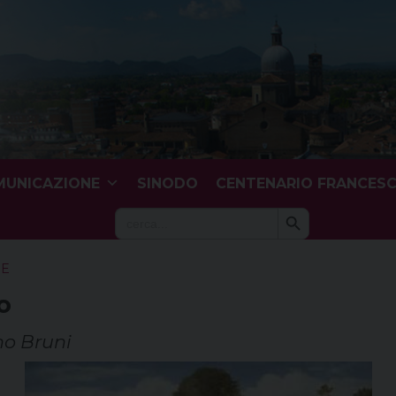
UNICAZIONE
SINODO
CENTENARIO FRANCES
Search Button
Search
for:
SE
o
no Bruni