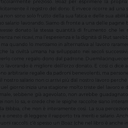
particolarmente prezioso. Boaz per esprimere la pro
icitamente il registro del dono. E invece ricorre ad una s
a non sono solo frutto della sua fatica e delle sua abilit
o salario lavorando. Siamo di fronte a una delle pagine bi
esse donato la stessa quantità di frumento che lei rac
enza nei ricavi, ma l’esperienza e la dignità di Rut sareb
ma quando lo mettiamo in alternativa al lavoro rarame
che la civiltà umana ha sviluppato nei secoli successivi
iceverlo come regalo-dono dal padrone. Duemilacinquecento 
to lavorando è migliore dell’orzo donato. E così ci dice
ono arbitrarie regalie da padroni benevolenti, ma persone c
il nostro salario non ci arrivi più dal nostro lavoro perché
el giorno inizia una stagione molto triste del lavoro e de
ormale, sebbene già agevolato, non avrebbe guadagnato a
 Lei non lo sa, e crede che le spighe raccolte siano inter
a Bibbia, che non è interamente così. La sua percezion
 e onesto di leggere il rapporto tra meriti e salario. Anche
 buoni raccolti c’è spesso un Boaz (che nel libro è anche