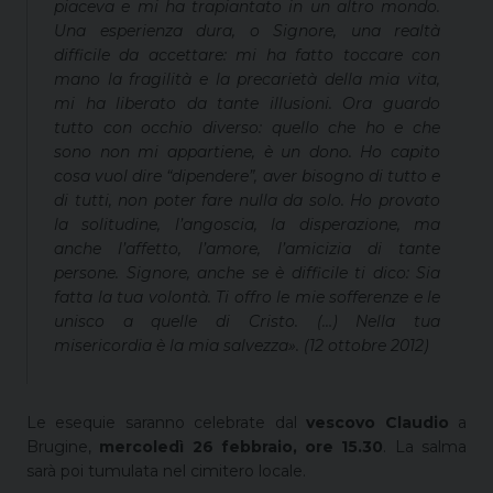
piaceva e mi ha trapiantato in un altro mondo.
Una esperienza dura, o Signore, una realtà
difficile da accettare: mi ha fatto toccare con
mano la fragilità e la precarietà della mia vita,
mi ha liberato da tante illusioni. Ora guardo
tutto con occhio diverso: quello che ho e che
sono non mi appartiene, è un dono. Ho capito
cosa vuol dire “dipendere”, aver bisogno di tutto e
di tutti, non poter fare nulla da solo. Ho provato
la solitudine, l’angoscia, la disperazione, ma
anche l’affetto, l’amore, l’amicizia di tante
persone. Signore, anche se è difficile ti dico: Sia
fatta la tua volontà. Ti offro le mie sofferenze e le
unisco a quelle di Cristo. (…) Nella tua
misericordia è la mia salvezza». (12 ottobre 2012)
Le esequie saranno celebrate dal
vescovo Claudio
a
Brugine,
mercoledì 26 febbraio, ore 15.30
. La salma
sarà poi tumulata nel cimitero locale.