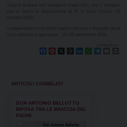
«Sopra la bara non vengano messi fiori, ma il Vangelo
ove si narra la Risurrezione di N. S. Gesù Cristo» (12
ottobre 2012)
«L’esperienza mi ha fatto capire che solo il Vangelo dona
luce, salvezza e speranza»
(24-25 settembre 2012)
condividi su
F
P
X
T
L
W
T
E
P
a
i
h
i
h
e
m
r
c
n
r
n
a
l
a
i
e
t
e
k
t
e
i
n
b
e
a
e
s
g
l
t
o
r
d
d
A
r
VEDI ANCHE
o
e
s
I
p
a
k
s
n
p
m
DON ANTONIO BELLOTTO
t
RIPOSA TRA LE BRACCIA DEL
PADRE