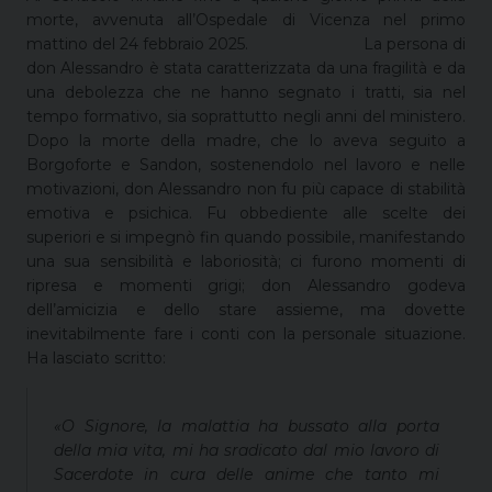
morte, avvenuta all’Ospedale di Vicenza nel primo
mattino del 24 febbraio 2025. La persona di
don Alessandro è stata caratterizzata da una fragilità e da
una debolezza che ne hanno segnato i tratti, sia nel
tempo formativo, sia soprattutto negli anni del ministero.
Dopo la morte della madre, che lo aveva seguito a
Borgoforte e Sandon, sostenendolo nel lavoro e nelle
motivazioni, don Alessandro non fu più capace di stabilità
emotiva e psichica. Fu obbediente alle scelte dei
superiori e si impegnò fin quando possibile, manifestando
una sua sensibilità e laboriosità; ci furono momenti di
ripresa e momenti grigi; don Alessandro godeva
dell’amicizia e dello stare assieme, ma dovette
inevitabilmente fare i conti con la personale situazione.
Ha lasciato scritto:
«O Signore, la malattia ha bussato alla porta
della mia vita, mi ha sradicato dal mio lavoro di
Sacerdote in cura delle anime che tanto mi