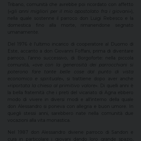
Tribano, comunità che avrebbe poi ricordato con affetto
(
«gli anni migliori per il mio apostolato fra i giovani»
),
nella quale sostenne il parroco don Luigi Rebesco e la
domestica fino alla morte, rimanendone segnato
umanamente.
Del 1976 è l’ultimo incarico di cooperatore al Duomo di
Este, accanto a don Giovanni Foffani, prima di diventare
parroco, l’anno successivo, di Borgoforte: nella piccola
comunità,
«ove con la generosità dei parrocchiani si
poterono fare tante belle cose dal punto di vista
economico e spirituale»,
si trattiene dopo aver anche
«riportata la chiesa al primitivo valore».
Di quelli anni è
la bella fraternità che i preti del vicariato di Agna ebbero
modo di vivere in diversi modi e all’interno della quale
don Alessandro si poneva con allegria e buon umore. In
quegli stessi anni, sarebbero nate nella comunità due
vocazioni alla vita monastica.
Nel 1987 don Alessandro diviene parroco di Sandon e
cura in particolare i giovani dando loro grande spazio,