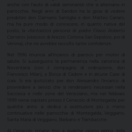
anche con l’aiuto di validi seminaristi che si alternano in
parrocchia. Negli anni di Sandon ha la gioia di vedere
presbiteri don Damiano Santiglia e don Matteo Carraro,
ma ha pure modo di conoscere, in quanto nativa del
posto, la
«fantastica persona di padre Flavio Roberto
Carraro»
(vescovo di Arezzo Cortona San Sepolcro, poi di
Verona), che ne avrebbe raccolto tante confidenze.
Nel 1996 rinuncia all’incarico di parroco per motivi di
salute. Si susseguono la permanenza nella canonica di
Noventana (con il compagno di ordinazione, don
Francesco Milan), a Borca di Cadore e in alcune Case di
cura. Si era ipotizzato per don Alessandro l’incarico di
provvedere a servizi che si rendessero necessari nella
Saccisica e nelle zone del Veneziano, ma nel febbraio
1999 viene ospitato presso il Cenacolo di Montegalda: per
qualche anno si dedica a sostituzioni più o meno
continuative nelle parrocchie di Montegalda, Veggiano,
Santa Maria di Veggiano, Barbano e Trambacche.
Al Cenacolo rimane fino a qualche giorno prima della