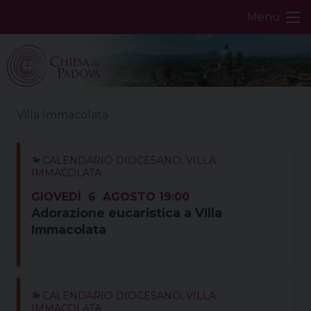
Skip
Menu
to
content
Villa Immacolata
CALENDARIO DIOCESANO
,
VILLA
IMMACOLATA
GIOVEDÌ
6
AGOSTO
19:00
Adorazione eucaristica a Villa
Immacolata
CALENDARIO DIOCESANO
,
VILLA
IMMACOLATA