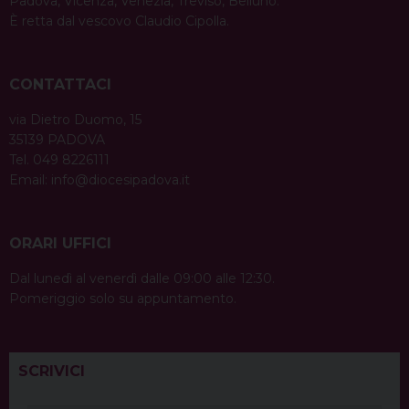
Padova, Vicenza, Venezia, Treviso, Belluno.
È retta dal vescovo Claudio Cipolla.
CONTATTACI
via Dietro Duomo, 15
35139 PADOVA
Tel. 049 8226111
Email:
info@diocesipadova.it
ORARI UFFICI
Dal lunedì al venerdì dalle 09:00 alle 12:30.
Pomeriggio solo su appuntamento.
SCRIVICI