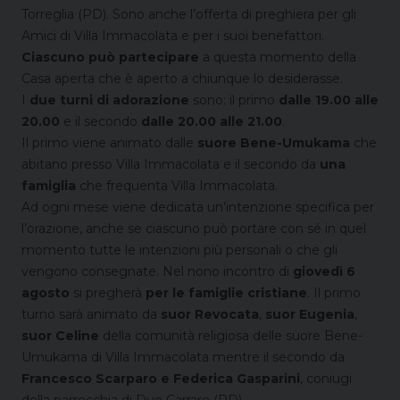
Torreglia (PD). Sono anche l’offerta di preghiera per gli
Amici di Villa Immacolata e per i suoi benefattori.
Ciascuno può partecipare
a questa momento della
Casa aperta che è aperto a chiunque lo desiderasse.
I
due turni di adorazione
sono: il primo
dalle 19.00 alle
20.00
e il secondo
dalle 20.00 alle 21.00
.
Il primo viene animato dalle
suore Bene-Umukama
che
abitano presso Villa Immacolata e il secondo da
una
famiglia
che frequenta Villa Immacolata.
Ad ogni mese viene dedicata un’intenzione specifica per
l’orazione, anche se ciascuno può portare con sé in quel
momento tutte le intenzioni più personali o che gli
vengono consegnate.
Nel nono incontro di
giovedì 6
agosto
si pregherà
per le famiglie cristiane
.
Il primo
turno sarà animato da
suor Revocata
,
suor Eugenia
,
suor Celine
della comunità religiosa delle suore Bene-
Umukama di Villa Immacolata mentre il secondo da
Francesco Scarparo e Federica Gasparini
, coniugi
della parrocchia di Due Carrare (PD).