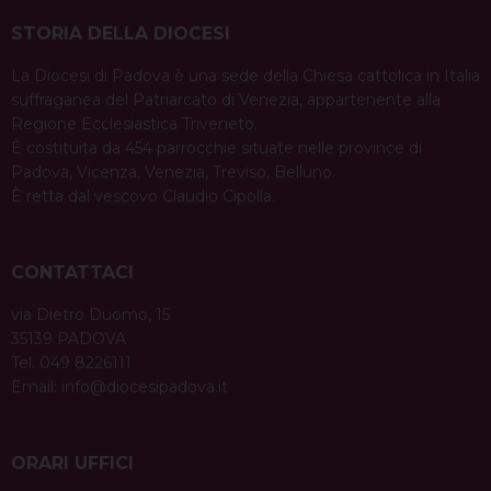
STORIA DELLA DIOCESI
La Diocesi di Padova è una sede della Chiesa cattolica in Italia
suffraganea del Patriarcato di Venezia, appartenente alla
Regione Ecclesiastica Triveneto.
È costituita da 454 parrocchie situate nelle province di
Padova, Vicenza, Venezia, Treviso, Belluno.
È retta dal vescovo Claudio Cipolla.
CONTATTACI
via Dietro Duomo, 15
35139 PADOVA
Tel. 049 8226111
Email:
info@diocesipadova.it
ORARI UFFICI