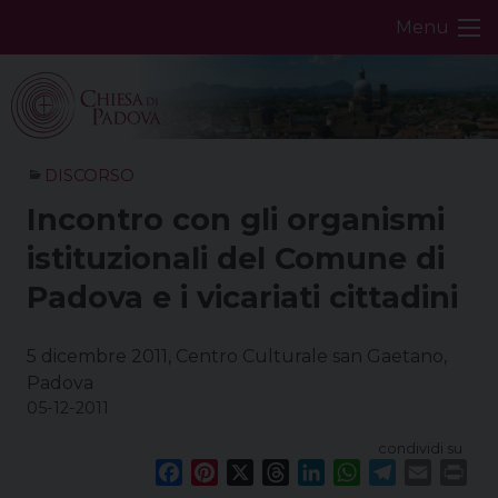
Skip
Menu
to
content
DISCORSO
Incontro con gli organismi
istituzionali del Comune di
Padova e i vicariati cittadini
5 dicembre 2011, Centro Culturale san Gaetano,
Padova
05-12-2011
condividi su
F
P
X
T
L
W
T
E
P