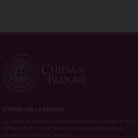
a
i
h
i
h
e
m
r
c
n
r
n
a
l
a
i
e
t
e
k
t
e
i
n
b
e
a
e
s
g
l
t
o
r
d
d
A
r
o
e
s
I
p
a
k
s
n
p
m
t
STORIA DELLA DIOCESI
La Diocesi di Padova è una sede della Chiesa cattolica in Italia
suffraganea del Patriarcato di Venezia, appartenente alla
Regione Ecclesiastica Triveneto.