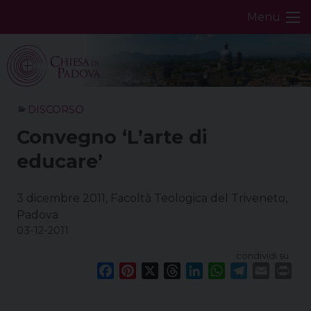
Skip
Menu
to
content
DISCORSO
Convegno ‘L’arte di
educare’
3 dicembre 2011, Facoltà Teologica del Triveneto,
Padova
03-12-2011
condividi su
F
P
X
T
L
W
T
E
P
a
i
h
i
h
e
m
r
c
n
r
n
a
l
a
i