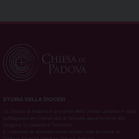
e
t
e
k
t
e
i
n
b
e
a
e
s
g
l
t
o
r
d
d
A
r
o
e
s
I
p
a
k
s
n
p
m
t
STORIA DELLA DIOCESI
La Diocesi di Padova è una sede della Chiesa cattolica in Italia
suffraganea del Patriarcato di Venezia, appartenente alla
Regione Ecclesiastica Triveneto.
È costituita da 454 parrocchie situate nelle province di
Padova, Vicenza, Venezia, Treviso, Belluno.