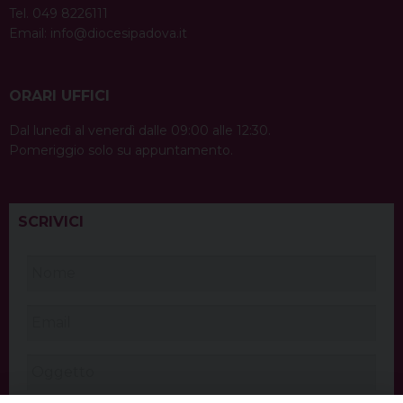
Tel. 049 8226111
Email:
info@diocesipadova.it
ORARI UFFICI
Dal lunedì al venerdì dalle 09:00 alle 12:30.
Pomeriggio solo su appuntamento.
SCRIVICI