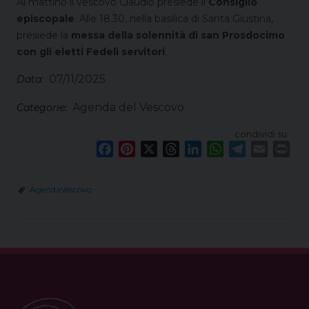
Al mattino il vescovo Claudio presiede il
Consiglio
episcopale
. Alle 18.30, nella basilica di Santa Giustina,
presiede la
messa della solennità di san Prosdocimo
con gli eletti Fedeli servitori
.
07/11/2025
Data:
Agenda del Vescovo
Categorie:
condividi su
F
P
X
T
L
W
T
E
P
a
i
h
i
h
e
m
r
c
n
r
n
a
l
a
i
AgendaVescovo
e
t
e
k
t
e
i
n
b
e
a
e
s
g
l
t
o
r
d
d
A
r
o
e
s
I
p
a
k
s
n
p
m
t