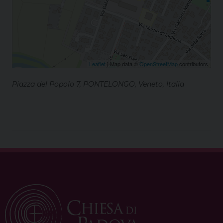
Leaflet
| Map data ©
OpenStreetMap
contributors
Piazza del Popolo 7, PONTELONGO, Veneto, Italia