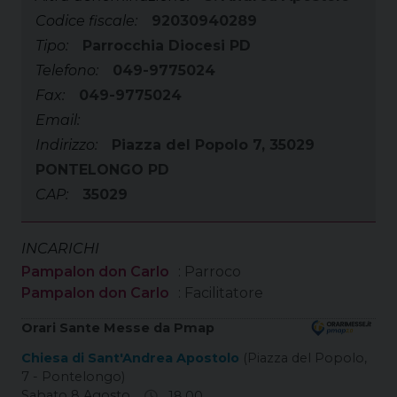
Codice fiscale:
92030940289
Tipo:
Parrocchia Diocesi PD
Telefono:
049-9775024
Fax:
049-9775024
Email:
Indirizzo:
Piazza del Popolo 7, 35029
PONTELONGO PD
CAP:
35029
INCARICHI
Pampalon don Carlo
: Parroco
Pampalon don Carlo
: Facilitatore
Orari Sante Messe da Pmap
Chiesa di Sant'Andrea Apostolo
(Piazza del Popolo,
7 - Pontelongo)
Sabato 8 Agosto
18.00