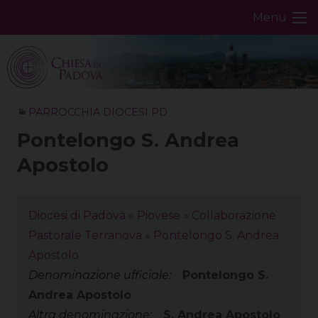
Skip
Menu
to
content
PARROCCHIA DIOCESI PD
Pontelongo S. Andrea
Apostolo
Diocesi di Padova
»
Piovese
»
Collaborazione
Pastorale Terranova
»
Pontelongo S. Andrea
Apostolo
Denominazione ufficiale:
Pontelongo S.
Andrea Apostolo
Altra denominazione:
S. Andrea Apostolo