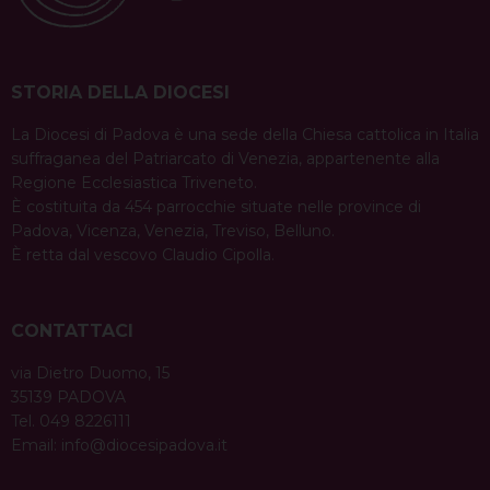
STORIA DELLA DIOCESI
La Diocesi di Padova è una sede della Chiesa cattolica in Italia
suffraganea del Patriarcato di Venezia, appartenente alla
Regione Ecclesiastica Triveneto.
È costituita da 454 parrocchie situate nelle province di
Padova, Vicenza, Venezia, Treviso, Belluno.
È retta dal vescovo Claudio Cipolla.
CONTATTACI
via Dietro Duomo, 15
35139 PADOVA
Tel. 049 8226111
Email:
info@diocesipadova.it