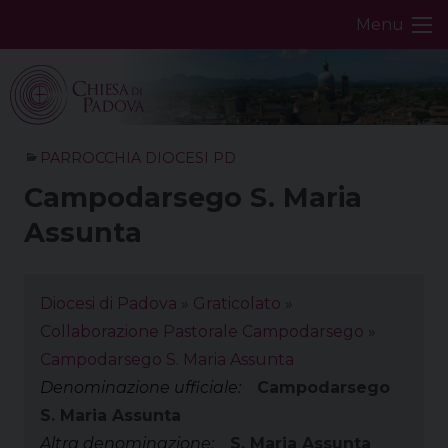
Skip
Menu
to
content
PARROCCHIA DIOCESI PD
Campodarsego S. Maria
Assunta
Diocesi di Padova
»
Graticolato
»
Collaborazione Pastorale Campodarsego
»
Campodarsego S. Maria Assunta
Denominazione ufficiale:
Campodarsego
S. Maria Assunta
Altra denominazione:
S. Maria Assunta