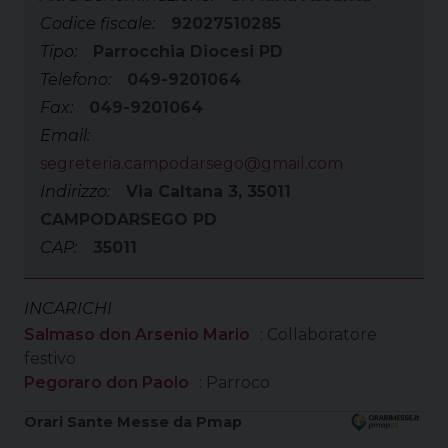
Codice fiscale:
92027510285
Tipo:
Parrocchia Diocesi PD
Telefono:
049-9201064
Fax:
049-9201064
Email:
segreteria.campodarsego@gmail.com
Indirizzo:
Via Caltana 3, 35011
CAMPODARSEGO PD
CAP:
35011
INCARICHI
Salmaso don Arsenio Mario
: Collaboratore
festivo
Pegoraro don Paolo
: Parroco
Orari Sante Messe da Pmap