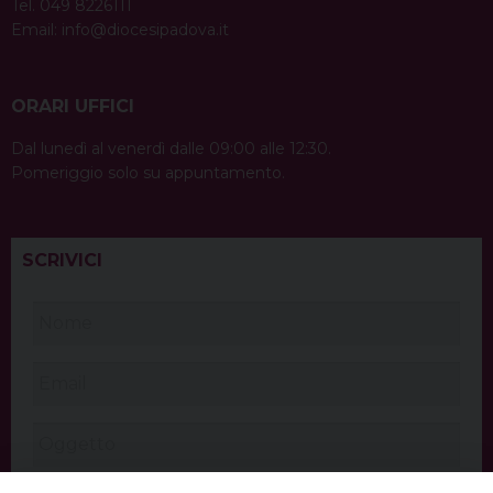
Tel. 049 8226111
Email:
info@diocesipadova.it
ORARI UFFICI
Dal lunedì al venerdì dalle 09:00 alle 12:30.
Pomeriggio solo su appuntamento.
SCRIVICI