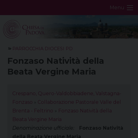
Skip
Menu
to
content
PARROCCHIA DIOCESI PD
Fonzaso Natività della
Beata Vergine Maria
Crespano, Quero-Valdobbiadene, Valstagna-
Fonzaso
»
Collaborazione Pastorale Valle del
Brenta - Feltrino
»
Fonzaso Natività della
Beata Vergine Maria
Denominazione ufficiale:
Fonzaso Natività
della Beata Vergine Maria