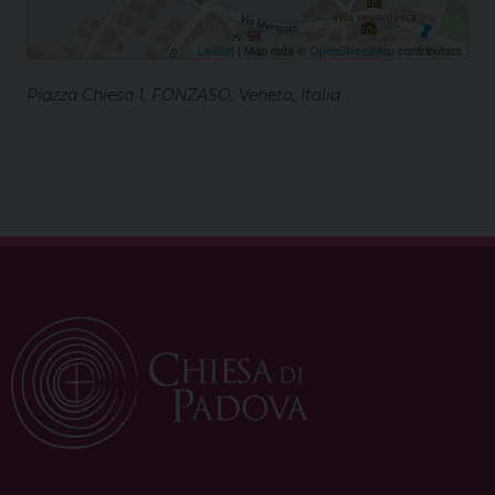
Leaflet
| Map data ©
OpenStreetMap
contributors
Piazza Chiesa 1, FONZASO, Veneto, Italia