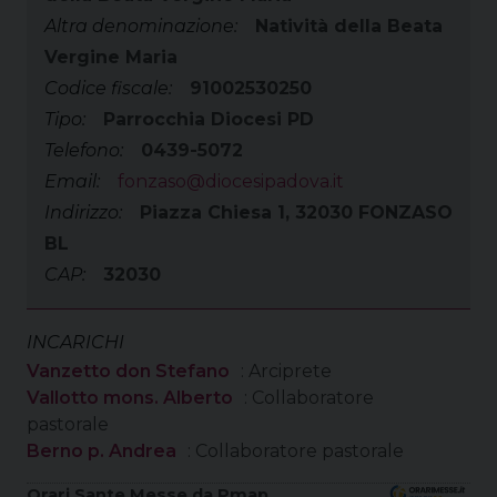
Altra denominazione:
Natività della Beata
Vergine Maria
Codice fiscale:
91002530250
Tipo:
Parrocchia Diocesi PD
Telefono:
0439-5072
Email:
fonzaso@diocesipadova.it
Indirizzo:
Piazza Chiesa 1, 32030 FONZASO
BL
CAP:
32030
INCARICHI
Vanzetto don Stefano
: Arciprete
Vallotto mons. Alberto
: Collaboratore
pastorale
Berno p. Andrea
: Collaboratore pastorale
Orari Sante Messe da Pmap