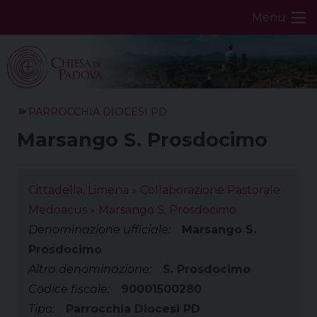
Skip
Menu
to
content
PARROCCHIA DIOCESI PD
Marsango S. Prosdocimo
Cittadella, Limena
»
Collaborazione Pastorale
Medoacus
»
Marsango S. Prosdocimo
Denominazione ufficiale:
Marsango S.
Prosdocimo
Altra denominazione:
S. Prosdocimo
Codice fiscale:
90001500280
Tipo:
Parrocchia Diocesi PD