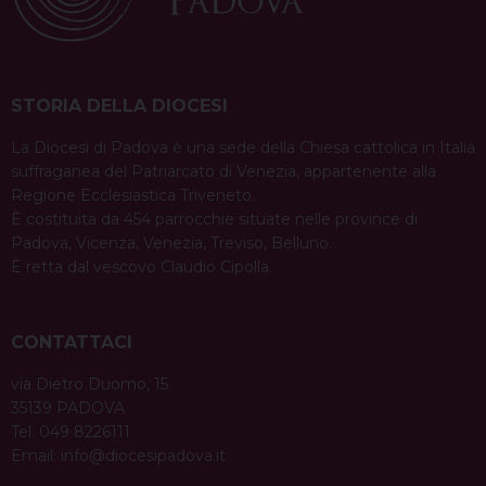
STORIA DELLA DIOCESI
La Diocesi di Padova è una sede della Chiesa cattolica in Italia
suffraganea del Patriarcato di Venezia, appartenente alla
Regione Ecclesiastica Triveneto.
È costituita da 454 parrocchie situate nelle province di
Padova, Vicenza, Venezia, Treviso, Belluno.
È retta dal vescovo Claudio Cipolla.
CONTATTACI
via Dietro Duomo, 15
35139 PADOVA
Tel. 049 8226111
Email:
info@diocesipadova.it