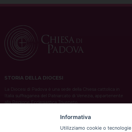
STORIA DELLA DIOCESI
La Diocesi di Padova è una sede della Chiesa cattolica in
Italia suffraganea del Patriarcato di Venezia, appartenente
alla Regione Ecclesiastica Triveneto.
È costituita da 454 parrocchie situate nelle province di
Padova, Vicenza, Venezia, Treviso, Belluno.
Informativa
È retta dal vescovo Claudio Cipolla.
Utilizziamo cookie o tecnologie s