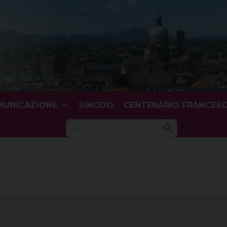
UNICAZIONE
SINODO
CENTENARIO FRANCES
Search Button
Search
for: