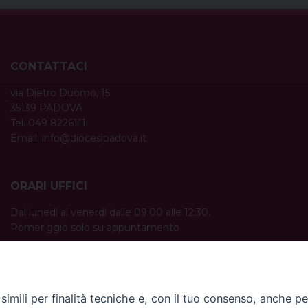
CONTATTACI
via Dietro Duomo, 15
35139 PADOVA
Tel. 049 8226111
Email:
info@diocesipadova.it
ORARI UFFICI
Dal lunedì al venerdì dalle 09:00 alle 12:30.
Pomeriggio solo su appuntamento.
imili per finalità tecniche e, con il tuo consenso, anche per 