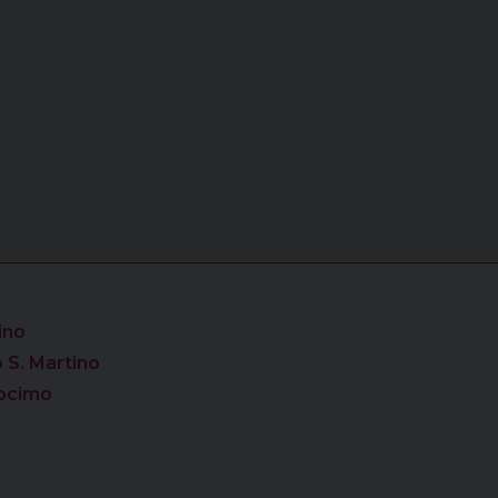
ino
 S. Martino
ocimo