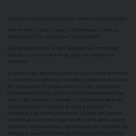
Carissime comunità parrocchiali, carissimi fratelli e sorelle,
nel mio primo saluto, il giorno dell’ingresso a Padova,
nell’ottobre 2015, vi chiedevo: “Come state?”.
Questa espressione, di fatto quotidiana e immediata,
intendeva comunicarvi fin da subito un desiderio di
familiarità.
In questi mesi, davvero intensi, ho avuto modo di iniziare
a conoscere la ricchezza e la bellezza della nostra Diocesi.
Nel primo anno ho visitato nelle loro case e incontrato
personalmente tutti i preti e contemporaneamente ho
aperto dei “processi” ecclesiali, a cui possiamo dare dei
nomi ben precisi: “i Cantieri di carità e giustizia”; la
riflessione sulle nostre parrocchie; il Sinodo dei Giovani.
Ho intravisto tanti doni e generosità, tanta grazia e tanti
cammini, tanta creatività e tante esistenze modellate dal
Vangelo e questo mi rende ancora più onorato di poter