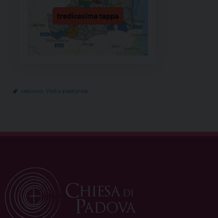
vescovo
,
Visita pastorale