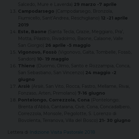
Salcedo, Mure e Laverda)
29 marzo -7 aprile
Campodarsego
(Campodarsego, Bronzola,
Fiumicello, Sant’Andrea, Reschigliano)
12 -21 aprile
2019
Este, Baone
(Santa Tecla, Grazie, Meggiaro, Pra’,
Motta, Pilastro, Rivadolmo, Baone, Calaone, Valle
San Giorgio)
26 aprile -5 maggio
Vigonovo, Fossò
(Vigonovo, Galta, Tombelle, Fossò,
Sandon)
10- 19 maggio
Thiene
(Duomo, Olmo, Santo e Rozzampia, Conca,
San Sebastiano, San Vincenzo)
24 maggio -2
giugno
Arsiè
(Arsiè, San Vito, Rocca, Fastro, Mellame, Rivai,
Fonzaso, Arten, Primolano)
7-16 giugno
Pontelongo, Correzzola, Cona
(Pontelongo;
Brenta d’Abbà, Cantarana, Civè, Cona, Concadalbero,
Correzzola, Monsole, Pegolotte, S. Lorenzo di
Bovolenta, Terranova, Villa del Bosco)
21- 30 giugno
Lettera di
Indizione Visita Pastorale 2018