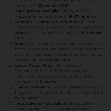
Mandriola)
4 -13 gennaio 2019
Montegrotto, Torreglia
(Montegrotto, Turri,
Mezzavia, Torreglia, Luvigliano)
18 -27 gennaio
Carceri, Villa Estense, Sant’Urbano
(Carceri,
Vighizzolo, Ponso, Bresega, S. Urbano, Carmignano,
Balduina, Ca’ Morosini, Villa Estense)
1-10 febbraio
2019
Arcella
(Arcella, San Carlo, San Bellino, Santissima
Trinità, San Filippo, Buon Pastore, Pontevigodarzere,
San Gregorio Barbarigo, San Lorenzo, Sacro Cuore,
Altichiero)
15 -24 febbraio 2019
Asiago, Rotzo, Roana, Gallio
(Asiago,
Camporovere, Cesuna, Treschè Conca, Canove,
Gallio, Foza, Stoccareddo, Sasso, Rotzo, Roana,
Mezzaselva)
1-10 marzo
Limena, Villafranca
(Limena, Villafranca Padovana,
Taggì di Sopra, Taggì di Sotto, Ronchi di Campanile)
15- 24 marzo
Lugo, Calvene, Fara, Salcedo
(Lugo, Calvene,
Covalo, Mortisa, Fara, San Giorgio di Perlena,