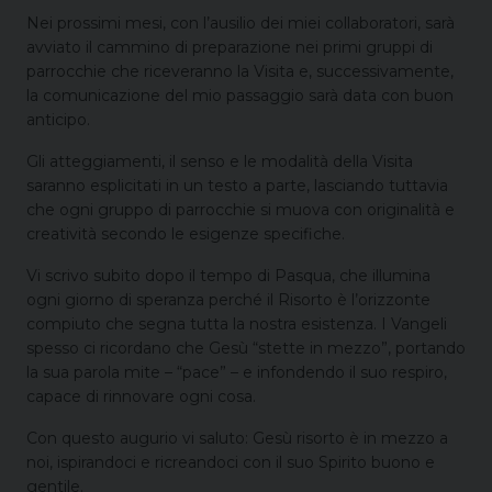
Nei prossimi mesi, con l’ausilio dei miei collaboratori, sarà
avviato il cammino di preparazione nei primi gruppi di
parrocchie che riceveranno la Visita e, successivamente,
la comunicazione del mio passaggio sarà data con buon
anticipo.
Gli atteggiamenti, il senso e le modalità della Visita
saranno esplicitati in un testo a parte, lasciando tuttavia
che ogni gruppo di parrocchie si muova con originalità e
creatività secondo le esigenze specifiche.
Vi scrivo subito dopo il tempo di Pasqua, che illumina
ogni giorno di speranza perché il Risorto è l’orizzonte
compiuto che segna tutta la nostra esistenza. I Vangeli
spesso ci ricordano che Gesù “stette in mezzo”, portando
la sua parola mite – “pace” – e infondendo il suo respiro,
capace di rinnovare ogni cosa.
Con questo augurio vi saluto: Gesù risorto è in mezzo a
noi, ispirandoci e ricreandoci con il suo Spirito buono e
gentile.