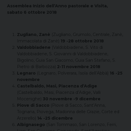
Assemblea Inizio dell’Anno pastorale e Visita,
sabato 6 ottobre 2018
Zugliano, Zanè
(Zugliano, Grumolo, Centrale, Zanè,
Immacolata di Zanè)
19 -28 ottobre 2018
Valdobbiadene
(Valdobbiadene, S. Vito di
Valdobbiadene, S. Giovanni di Valdobbiadene,
Bigolino, Guia San Giacomo, Guia San Stefano, S.
Pietro di Barbozza)
2-11 novembre 2018
Legnaro
(Legnaro, Polverara, Isola dell’Abbà)
16 -25
novembre
Castelbaldo, Masi, Piacenza d’Adige
(Castelbaldo, Masi, Piacenza d’Adige, Valli
Mocenighe)
30 novembre -9 dicembre
Piove di Sacco
(Piove di Sacco, Sant’Anna,
Tognana, Piovega, Madonna delle Grazie, Corte ed
Arzerello)
14 -25 dicembre
Albignasego
(San Tommaso, San Lorenzo, Ferri,
Lion, San Giacomo, Carpanedo, Sant’Agostino,