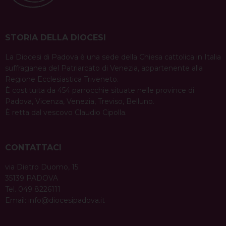
STORIA DELLA DIOCESI
La Diocesi di Padova è una sede della Chiesa cattolica in Italia
suffraganea del Patriarcato di Venezia, appartenente alla
Regione Ecclesiastica Triveneto.
È costituita da 454 parrocchie situate nelle province di
Padova, Vicenza, Venezia, Treviso, Belluno.
È retta dal vescovo Claudio Cipolla.
CONTATTACI
via Dietro Duomo, 15
35139 PADOVA
Tel. 049 8226111
Email:
info@diocesipadova.it