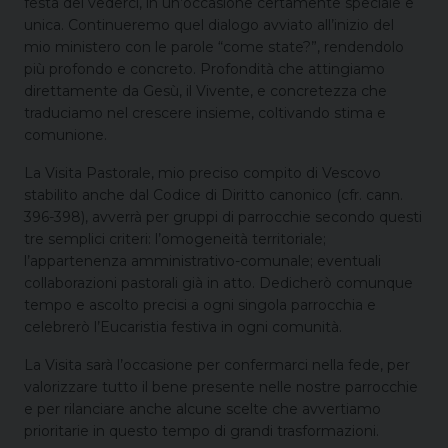
festa del vederci, in un’occasione certamente speciale e
unica. Continueremo quel dialogo avviato all’inizio del
mio ministero con le parole “come state?”, rendendolo
più profondo e concreto. Profondità che attingiamo
direttamente da Gesù, il Vivente, e concretezza che
traduciamo nel crescere insieme, coltivando stima e
comunione.
La Visita Pastorale, mio preciso compito di Vescovo
stabilito anche dal Codice di Diritto canonico (cfr. cann.
396-398), avverrà per gruppi di parrocchie secondo questi
tre semplici criteri: l’omogeneità territoriale;
l’appartenenza amministrativo-comunale; eventuali
collaborazioni pastorali già in atto. Dedicherò comunque
tempo e ascolto precisi a ogni singola parrocchia e
celebrerò l’Eucaristia festiva in ogni comunità.
La Visita sarà l’occasione per confermarci nella fede, per
valorizzare tutto il bene presente nelle nostre parrocchie
e per rilanciare anche alcune scelte che avvertiamo
prioritarie in questo tempo di grandi trasformazioni.