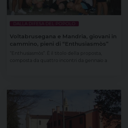
DALLA DIFESA DEL POPOLO
Voltabrusegana e Mandria, giovani in
cammino, pieni di “Enthusiasmòs”
“Enthusiasmòs”. È il titolo della proposta,
composta da quattro incontri da gennaio a
maggio, per i giovani a partire dalla quarta
superiore che vivono nelle parrocchie di Mandria
e di Voltabrusegana per rispondere, insieme, a
domande provocatorie che si nascondono dietro
a temi scottanti o di grande importanza nella vita
di chi ha meno di 30 anni. Il prossimo incontro, in
programma lunedì 13 febbraio …
Continua a leggere