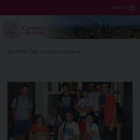
Skip
Menu
to
content
Archivio Tag:
voltabrusegana