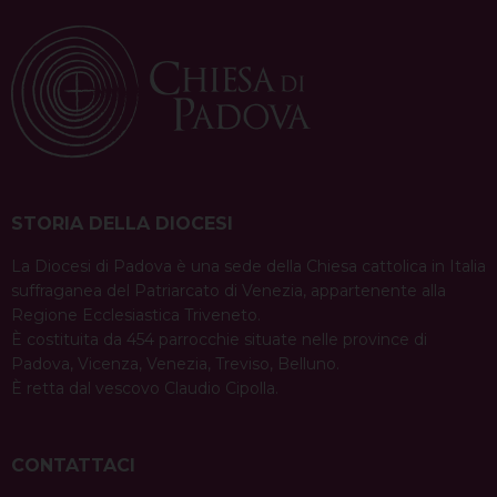
t
sono …
Continua a leggere
N
a
condividi su
v
F
P
X
T
L
W
T
E
P
a
i
h
i
h
e
m
r
i
c
n
r
n
a
l
a
i
g
e
t
e
k
t
e
i
n
a
b
e
a
e
s
g
l
t
STORIA DELLA DIOCESI
t
o
r
d
d
A
r
i
La Diocesi di Padova è una sede della Chiesa cattolica in Italia
o
e
s
I
p
a
suffraganea del Patriarcato di Venezia, appartenente alla
o
k
s
n
p
m
Regione Ecclesiastica Triveneto.
t
n
È costituita da 454 parrocchie situate nelle province di
Padova, Vicenza, Venezia, Treviso, Belluno.
È retta dal vescovo Claudio Cipolla.
CONTATTACI