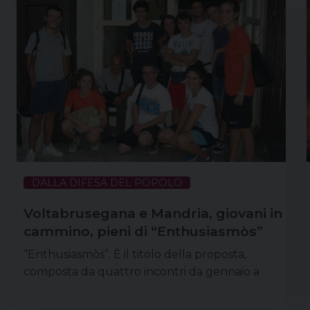
DALLA DIFESA DEL POPOLO
Voltabrusegana e Mandria, giovani in
cammino, pieni di “Enthusiasmòs”
“Enthusiasmòs”. È il titolo della proposta,
composta da quattro incontri da gennaio a
maggio, per i giovani a partire dalla quarta
superiore che vivono nelle parrocchie di