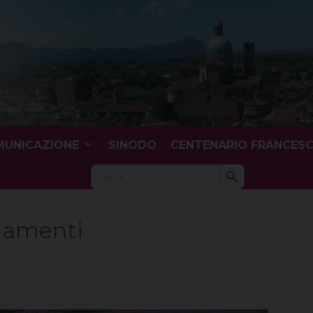
UNICAZIONE
SINODO
CENTENARIO FRANCES
Search Button
Search
for:
damenti