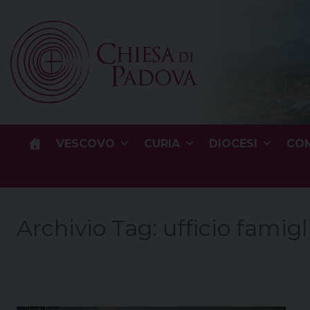
Skip
to
content
VESCOVO
CURIA
DIOCESI
COM
Archivio Tag:
ufficio famigl