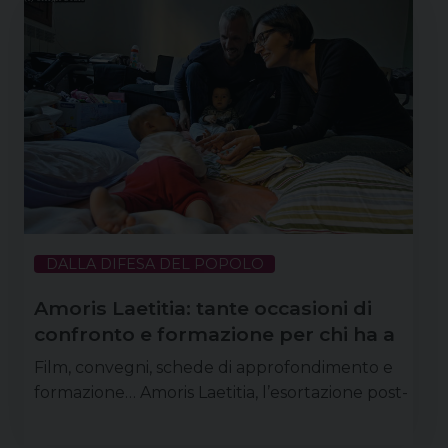
DALLA DIFESA DEL POPOLO
Amoris Laetitia: tante occasioni di
confronto e formazione per chi ha a
cuore la famiglia
Film, convegni, schede di approfondimento e
formazione… Amoris Laetitia, l’esortazione post-
sinodale sulla famiglia di papa Francesco, è al
centro di una serie di proposte e di incontri in