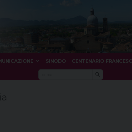
UNICAZIONE
SINODO
CENTENARIO FRANCES
Search Button
Search
for:
ia