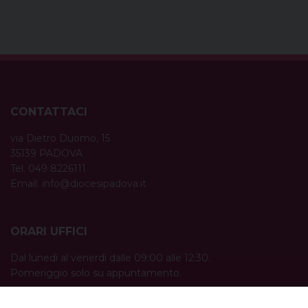
CONTATTACI
via Dietro Duomo, 15
35139 PADOVA
Tel. 049 8226111
Email:
info@diocesipadova.it
ORARI UFFICI
Dal lunedì al venerdì dalle 09:00 alle 12:30.
Pomeriggio solo su appuntamento.