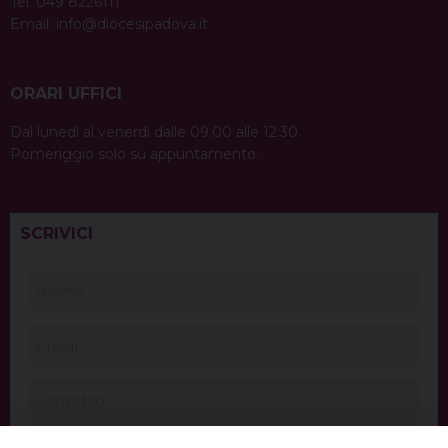
Tel. 049 8226111
Email:
info@diocesipadova.it
ORARI UFFICI
Dal lunedì al venerdì dalle 09:00 alle 12:30.
Pomeriggio solo su appuntamento.
SCRIVICI