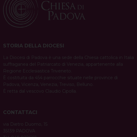
a
condividi su
v
F
P
X
T
L
W
T
E
P
a
i
h
i
h
e
m
r
i
c
n
r
n
a
l
a
i
g
e
t
e
k
t
e
i
n
a
b
e
a
e
s
g
l
t
STORIA DELLA DIOCESI
t
o
r
d
d
A
r
i
La Diocesi di Padova è una sede della Chiesa cattolica in Italia
o
e
s
I
p
a
suffraganea del Patriarcato di Venezia, appartenente alla
o
k
s
n
p
m
Regione Ecclesiastica Triveneto.
t
n
È costituita da 454 parrocchie situate nelle province di
Padova, Vicenza, Venezia, Treviso, Belluno.
È retta dal vescovo Claudio Cipolla.
CONTATTACI
via Dietro Duomo, 15
35139 PADOVA