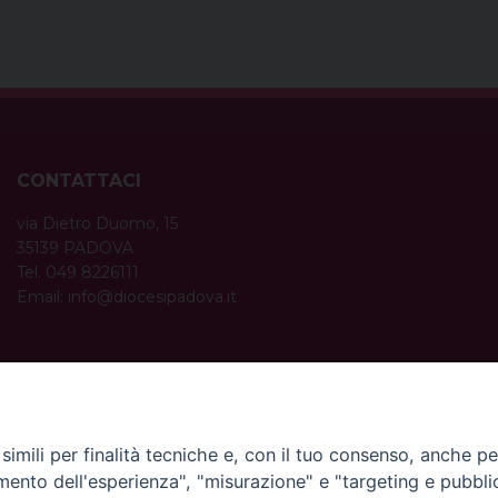
CONTATTACI
via Dietro Duomo, 15
35139 PADOVA
Tel. 049 8226111
Email:
info@diocesipadova.it
ORARI UFFICI
Dal lunedì al venerdì dalle 09:00 alle 12:30.
Pomeriggio solo su appuntamento.
imili per finalità tecniche e, con il tuo consenso, anche per 
amento dell'esperienza", "misurazione" e "targeting e pubbli