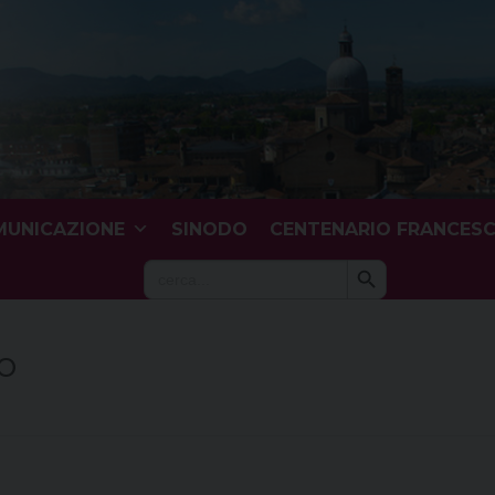
UNICAZIONE
SINODO
CENTENARIO FRANCES
Search Button
Search
for:
o