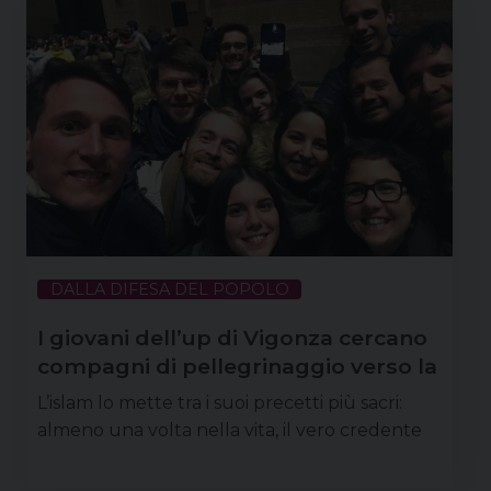
DALLA DIFESA DEL POPOLO
I giovani dell’up di Vigonza cercano
compagni di pellegrinaggio verso la
Terra Santa
L’islam lo mette tra i suoi precetti più sacri:
almeno una volta nella vita, il vero credente
deve mettersi in pellegrinaggio verso La Mecca.
Anche se i cristiani, per i quali i luoghi più sacri