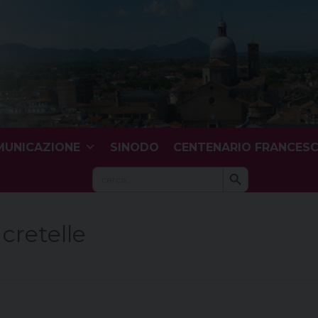
UNICAZIONE
SINODO
CENTENARIO FRANCES
Search Button
Search
for:
cretelle