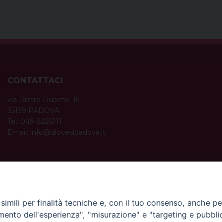
CONTATTACI
via Dietro Duomo, 15
35139 PADOVA
Tel. 049 8226111
Email:
info@diocesipadova.it
ORARI UFFICI
Dal lunedì al venerdì dalle 09:00 alle 12:30.
Pomeriggio solo su appuntamento.
imili per finalità tecniche e, con il tuo consenso, anche per 
amento dell'esperienza", "misurazione" e "targeting e pubbli