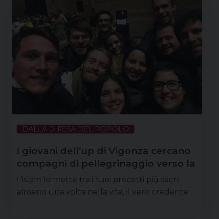
DALLA DIFESA DEL POPOLO
I giovani dell’up di Vigonza cercano
compagni di pellegrinaggio verso la
Terra Santa
L’islam lo mette tra i suoi precetti più sacri:
almeno una volta nella vita, il vero credente
deve mettersi in pellegrinaggio verso La Mecca.
Anche se i cristiani, per i quali i luoghi più sacri