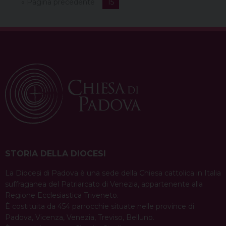
« Pagina precedente
15
a
i
h
i
h
e
m
r
c
n
r
n
a
l
a
i
e
t
e
k
t
e
i
n
b
e
a
e
s
g
l
t
o
r
d
d
A
r
o
e
s
I
p
a
k
s
n
p
m
t
STORIA DELLA DIOCESI
La Diocesi di Padova è una sede della Chiesa cattolica in Italia
suffraganea del Patriarcato di Venezia, appartenente alla
Regione Ecclesiastica Triveneto.
È costituita da 454 parrocchie situate nelle province di
Padova, Vicenza, Venezia, Treviso, Belluno.