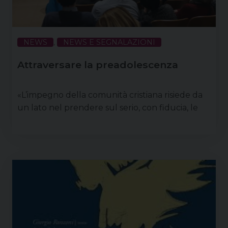
NEWS
,
NEWS E SEGNALAZIONI
Attraversare la preadolescenza
«L’impegno della comunità cristiana risiede da
un lato nel prendere sul serio, con fiducia, le
domande dei ragazzi, il loro desiderio di vita, il
progressivo ampliamento dei loro orizzonti,
dall’altro dal desiderio di trasmettere,
consegnare, condividere il dono ricevuto (cfr.
CEI, Educare alla vita buona del Vangelo). Si
tratta di promuovere e coltivare un incontro
riconoscendo che oggi tendiamo a cadere, non
poche volte, in …
Continua a leggere